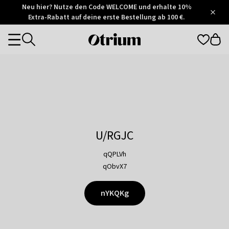
Otrium
Neu hier? Nutze den Code WELCOME und erhalte 10%
/
5
Extra-Rabatt auf deine erste Bestellung ab 100 €.
Trustpilot
score
Otrium
Categories
home
page
U/RGJC
qQPLVh
qObvX7
nYKQKg