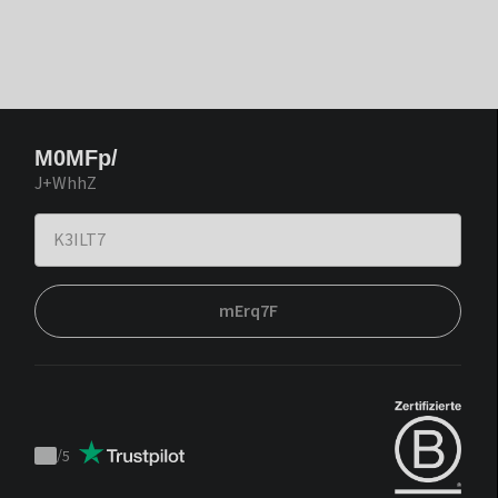
M0MFp/
J+WhhZ
mErq7F
/
5
Trustpilot
score