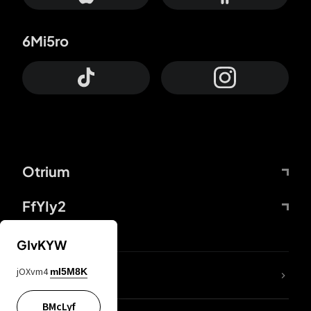
6Mi5ro
Otrium
FfYIy2
GIvKYW
jOXvm4
mI5M8K
DDcvSo
BMcLyf