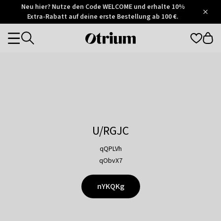
Otrium
Neu hier? Nutze den Code WELCOME und erhalte 10%
/
5
Extra-Rabatt auf deine erste Bestellung ab 100 €.
Trustpilot
score
Otrium
Categories
home
page
U/RGJC
qQPLVh
qObvX7
nYKQKg