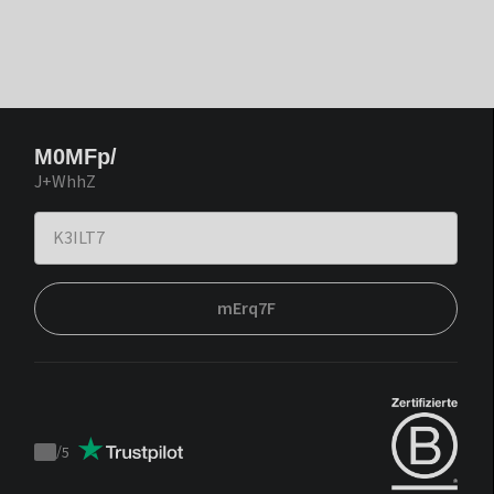
M0MFp/
J+WhhZ
mErq7F
/
5
Trustpilot
score