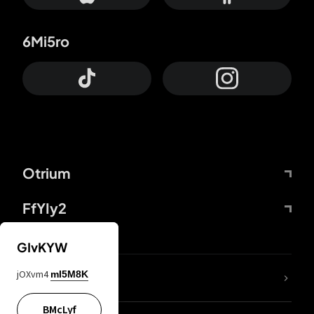
6Mi5ro
Otrium
FfYIy2
GIvKYW
jOXvm4
mI5M8K
DDcvSo
BMcLyf