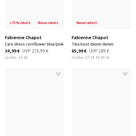
+75 % rabatt
neuer rabatt
neuer rabatt
Fabienne Chapot
Fabienne Chapot
caro dress cornflower blue/pink
tika boot denim denim
34,99 €
UVP
219,99 €
65,99 €
UVP
189 €
Größe: 34 36
Größe: 37 38 39 40 41