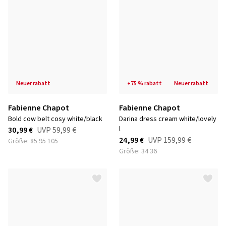
neuer rabatt
+75 % rabatt
neuer rabatt
Fabienne Chapot
Fabienne Chapot
bold cow belt cosy white/black
darina dress cream white/lovely
l
30,99 €
UVP
59,99 €
24,99 €
UVP
159,99 €
Größe: 85 95 105
Größe: 34 36