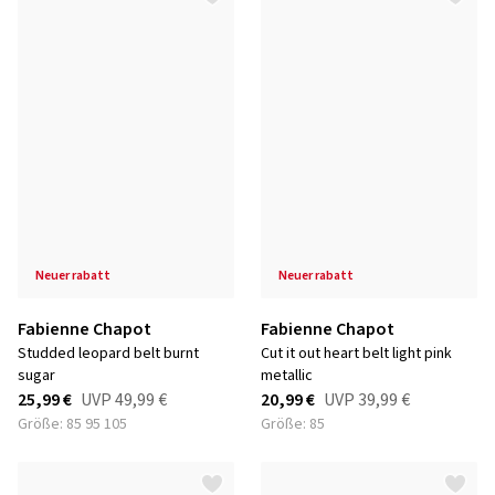
neuer rabatt
neuer rabatt
Fabienne Chapot
Fabienne Chapot
studded leopard belt burnt
cut it out heart belt light pink
sugar
metallic
25,99 €
UVP
49,99 €
20,99 €
UVP
39,99 €
Größe: 85 95 105
Größe: 85