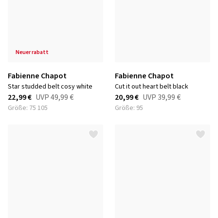
neuer rabatt
Fabienne Chapot
Fabienne Chapot
star studded belt cosy white
cut it out heart belt black
22,99 €
UVP
49,99 €
20,99 €
UVP
39,99 €
Größe: 75 105
Größe: 95