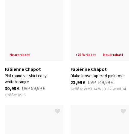
neuer rabatt
+75 % rabatt
neuer rabatt
Fabienne Chapot
Fabienne Chapot
phil round v t-shirt cosy
blake loose tapered pink rose
white/orange
23,99 €
UVP
149,99 €
30,99 €
UVP
59,99 €
Größe: W29L34 W30L32 W30L34
Größe: XS S