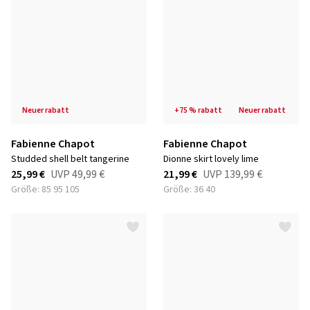
neuer rabatt
+75 % rabatt
neuer rabatt
Fabienne Chapot
Fabienne Chapot
studded shell belt tangerine
dionne skirt lovely lime
25,99 €
UVP
49,99 €
21,99 €
UVP
139,99 €
Größe: 85 95 105
Größe: 36 40