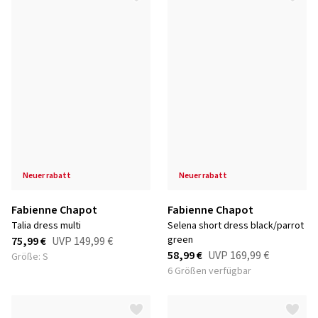
neuer rabatt
neuer rabatt
Fabienne Chapot
Fabienne Chapot
talia dress multi
selena short dress black/parrot
green
75,99 €
UVP
149,99 €
58,99 €
UVP
169,99 €
Größe: S
6 Größen verfügbar