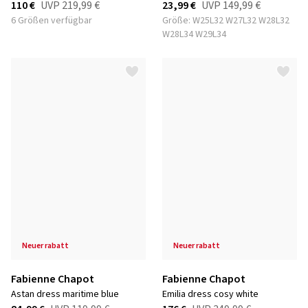
110 €
UVP
219,99 €
23,99 €
UVP
149,99 €
6 Größen verfügbar
Größe: W25L32 W27L32 W28L32
W28L34 W29L34
neuer rabatt
neuer rabatt
Fabienne Chapot
Fabienne Chapot
astan dress maritime blue
emilia dress cosy white