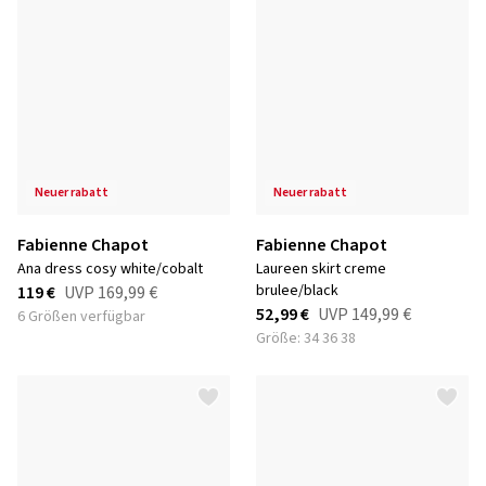
neuer rabatt
neuer rabatt
Fabienne Chapot
Fabienne Chapot
ana dress cosy white/cobalt
laureen skirt creme
brulee/black
119 €
UVP
169,99 €
52,99 €
UVP
149,99 €
6 Größen verfügbar
Größe: 34 36 38