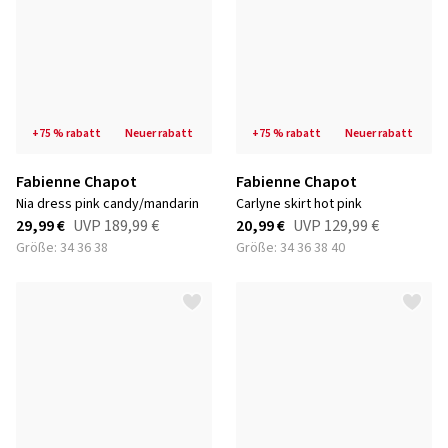
+75 % rabatt
neuer rabatt
+75 % rabatt
neuer rabatt
Fabienne Chapot
Fabienne Chapot
nia dress pink candy/mandarin
carlyne skirt hot pink
29,99 €
UVP
189,99 €
20,99 €
UVP
129,99 €
Größe: 34 36 38
Größe: 34 36 38 40