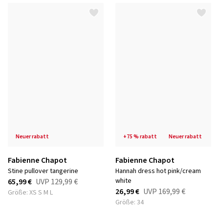
neuer rabatt
+75 % rabatt
neuer rabatt
Fabienne Chapot
Fabienne Chapot
stine pullover tangerine
hannah dress hot pink/cream
white
65,99 €
UVP
129,99 €
26,99 €
UVP
169,99 €
Größe: XS S M L
Größe: 34