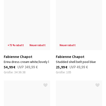
+75 % rabatt
neuer rabatt
neuer rabatt
Fabienne Chapot
Fabienne Chapot
erina dress cream white/lovely l
studded shell belt pool blue
54,99 €
UVP
349,99 €
25,99 €
UVP
49,99 €
Größe: 34 36 38
Größe: 105