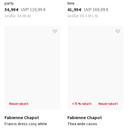
party
lime
54,99 €
UVP
119,99 €
41,99 €
UVP
169,99 €
Größe: 34 36 42
Größe: XS S M L XL
neuer rabatt
+75 % rabatt
neuer rabatt
Fabienne Chapot
Fabienne Chapot
francis dress cosy white
thea wide cassis