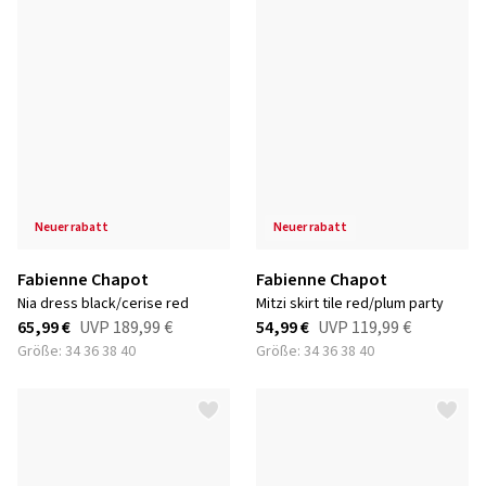
neuer rabatt
neuer rabatt
Fabienne Chapot
Fabienne Chapot
nia dress black/cerise red
mitzi skirt tile red/plum party
65,99 €
UVP
189,99 €
54,99 €
UVP
119,99 €
Größe: 34 36 38 40
Größe: 34 36 38 40