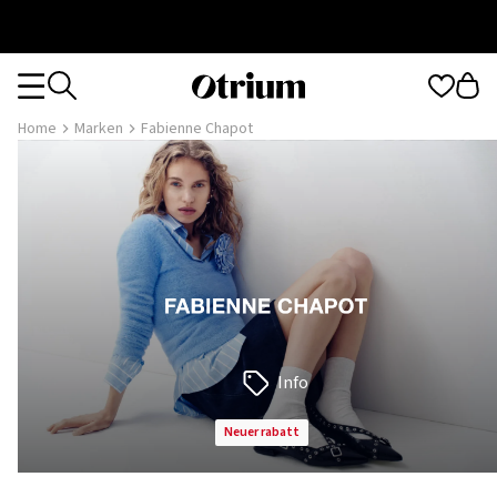
Otrium
Otrium
home
Home
Marken
Fabienne Chapot
page
Info
neuer rabatt