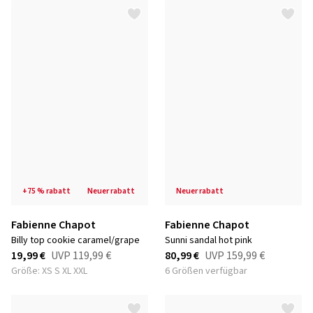
+75 % rabatt
neuer rabatt
neuer rabatt
Fabienne Chapot
Fabienne Chapot
billy top cookie caramel/grape
sunni sandal hot pink
19,99 €
UVP
119,99 €
80,99 €
UVP
159,99 €
Größe: XS S XL XXL
6 Größen verfügbar