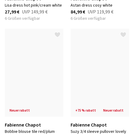
lisa dress hot pink/cream white
astan dress cosy white
27,99 €
UVP
149,99 €
84,99 €
UVP
119,99 €
6 Größen verfügbar
6 Größen verfügbar
neuer rabatt
+75 % rabatt
neuer rabatt
Fabienne Chapot
Fabienne Chapot
bobbie blouse tile red/plum
suzy 3/4 sleeve pullover lovely