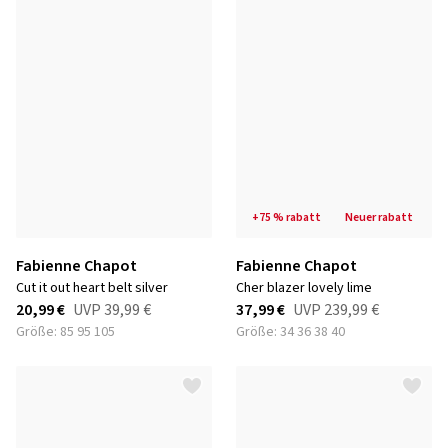
+75 % rabatt
neuer rabatt
Fabienne Chapot
Fabienne Chapot
cut it out heart belt silver
cher blazer lovely lime
20,99 €
UVP
39,99 €
37,99 €
UVP
239,99 €
Größe: 85 95 105
Größe: 34 36 38 40