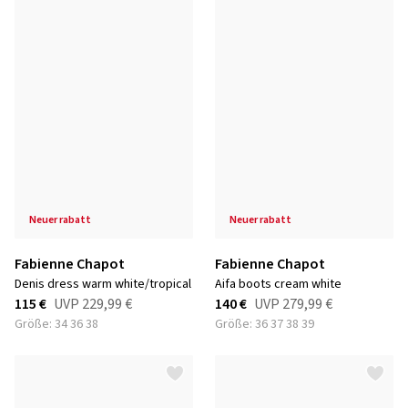
neuer rabatt
neuer rabatt
Fabienne Chapot
Fabienne Chapot
denis dress warm white/tropical
aifa boots cream white
115 €
UVP
229,99 €
140 €
UVP
279,99 €
Größe: 34 36 38
Größe: 36 37 38 39