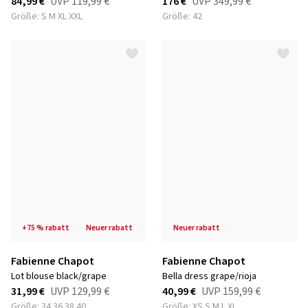
84,99 €
UVP
119,99 €
176 €
UVP
349,99 €
Größe: S M XL XXL
Größe: 42
+75 % rabatt
neuer rabatt
neuer rabatt
Fabienne Chapot
Fabienne Chapot
lot blouse black/grape
bella dress grape/rioja
31,99 €
UVP
129,99 €
40,99 €
UVP
159,99 €
Größe: 34 36 38 40
Größe: XS S M L XL