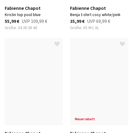
Fabienne Chapot
Fabienne Chapot
kristin top pool blue
benja t-shirt cosy white/pink
55,99 €
UVP
109,99 €
35,99 €
UVP
69,99 €
Größe: 34 36 38 40
Größe: XS M L XL
neuer rabatt