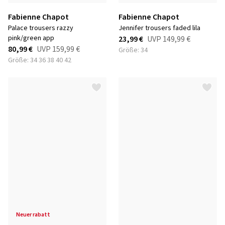
Fabienne Chapot
Fabienne Chapot
palace trousers razzy
jennifer trousers faded lila
pink/green app
23,99 €
UVP
149,99 €
80,99 €
UVP
159,99 €
Größe: 34
Größe: 34 36 38 40 42
neuer rabatt