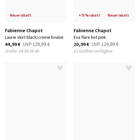
neuer rabatt
+75 % rabatt
neuer rabatt
Fabienne Chapot
Fabienne Chapot
laurie skirt black/creme brulee
eva flare hot pink
44,99 €
UVP
129,99 €
20,99 €
UVP
129,99 €
Größe: 34 36 38 40
12 Größen verfügbar