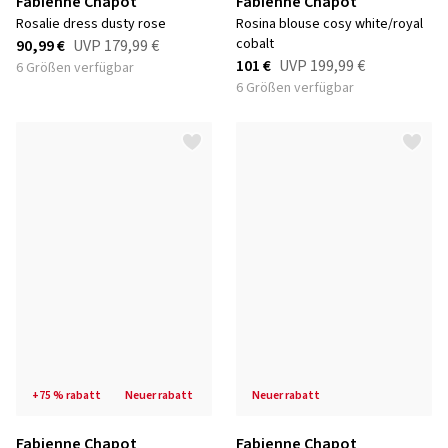
Fabienne Chapot
Fabienne Chapot
rosalie dress dusty rose
rosina blouse cosy white/royal
cobalt
90,99 €
UVP
179,99 €
101 €
UVP
199,99 €
6 Größen verfügbar
6 Größen verfügbar
+75 % rabatt
neuer rabatt
neuer rabatt
Fabienne Chapot
Fabienne Chapot