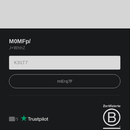
M0MFp/
J+WhhZ
mErq7F
/
5
Trustpilot
score