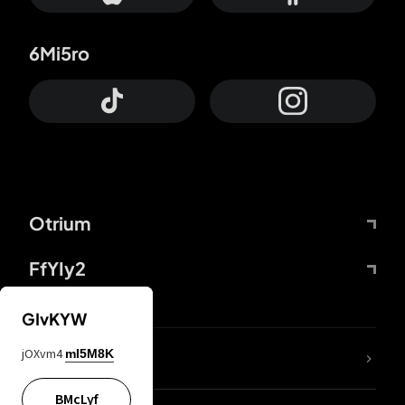
6Mi5ro
Otrium
FfYIy2
GIvKYW
jOXvm4
mI5M8K
DDcvSo
BMcLyf