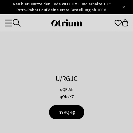
Otrium
Neu hier? Nutze den Code WELCOME und erhalte 10%
/
5
Extra-Rabatt auf deine erste Bestellung ab 100 €.
Trustpilot
score
Otrium
Categories
home
page
U/RGJC
qQPLVh
qObvX7
nYKQKg