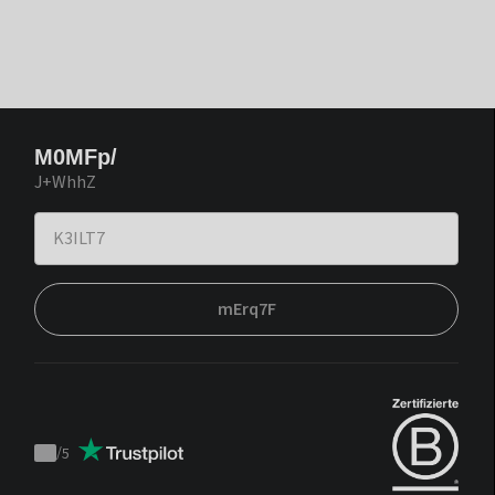
M0MFp/
J+WhhZ
mErq7F
/
5
Trustpilot
score