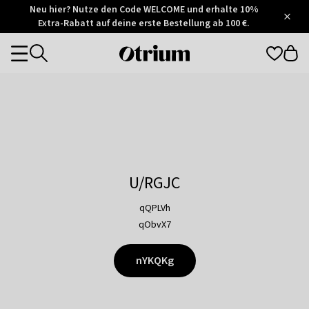
Otrium
Neu hier? Nutze den Code WELCOME und erhalte 10%
/
5
Extra-Rabatt auf deine erste Bestellung ab 100 €.
Trustpilot
score
Otrium
Categories
home
page
U/RGJC
qQPLVh
qObvX7
nYKQKg