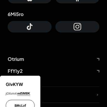
6Mi5ro
Otrium
FfYIy2
GIvKYW
jOXvm4
mI5M8K
DDcvSo
BMcLyf