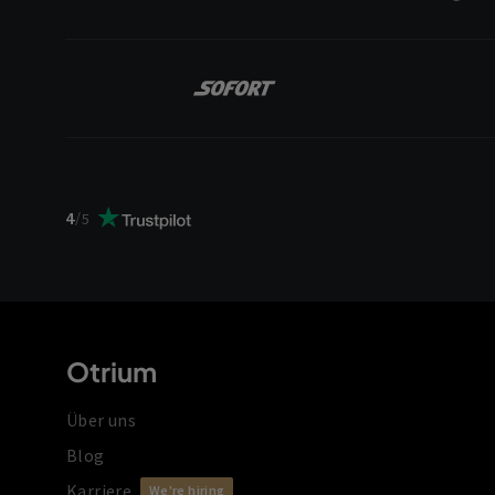
4
/
5
Otrium
Über uns
Blog
Karriere
We're hiring