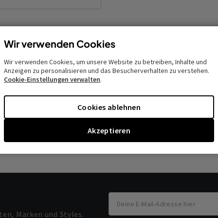
ber Branchentrends, Einblicke und Tipps von Otrium auf dem
Wir verwenden Cookies
den?
Wir verwenden Cookies, um unsere Website zu betreiben, Inhalte und
erne
Anzeigen zu personalisieren und das Besucherverhalten zu verstehen.
Cookie-Einstellungen verwalten
.
en Dank
Cookies ablehnen
Absenden
Akzeptieren
ten, Marken und Styles.