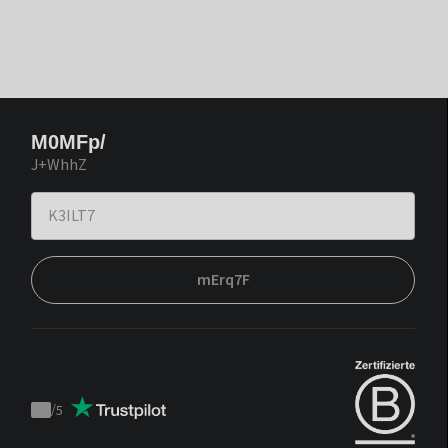
M0MFp/
J+WhhZ
mErq7F
/
5
Trustpilot
score