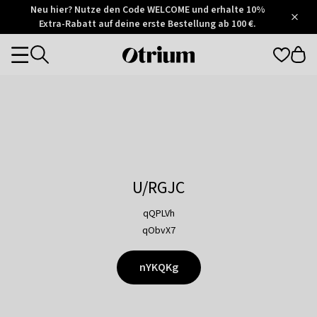
Otrium
Neu hier? Nutze den Code WELCOME und erhalte 10%
/
5
Extra-Rabatt auf deine erste Bestellung ab 100 €.
Trustpilot
score
Otrium
Categories
home
page
U/RGJC
qQPLVh
qObvX7
nYKQKg