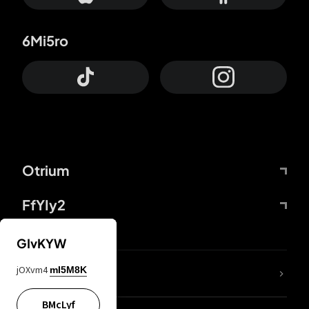
6Mi5ro
Otrium
FfYIy2
GIvKYW
jOXvm4
mI5M8K
DDcvSo
BMcLyf