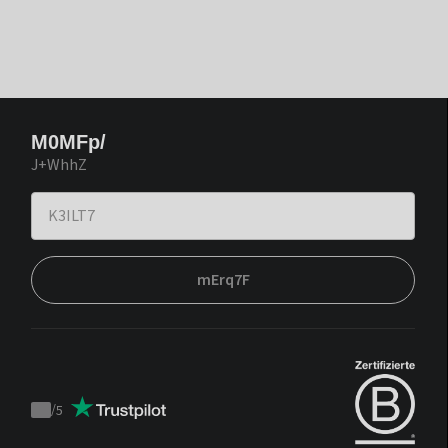
M0MFp/
J+WhhZ
mErq7F
/
5
Trustpilot
score