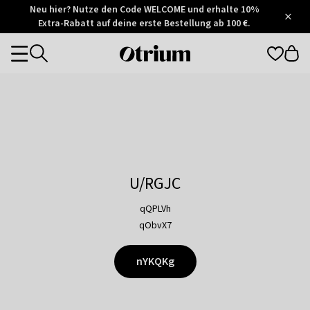
Otrium
Neu hier? Nutze den Code WELCOME und erhalte 10%
/
5
Extra-Rabatt auf deine erste Bestellung ab 100 €.
Trustpilot
score
Otrium
Categories
home
page
U/RGJC
qQPLVh
qObvX7
nYKQKg