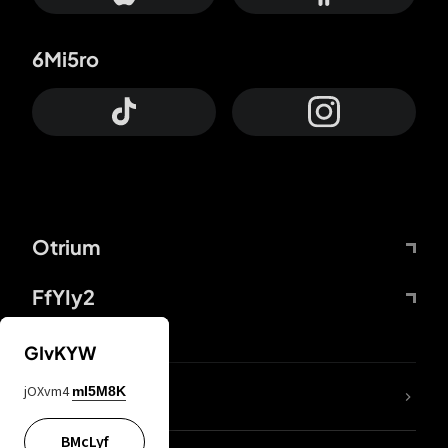
6Mi5ro
Otrium
FfYIy2
GIvKYW
jOXvm4
mI5M8K
DDcvSo
BMcLyf