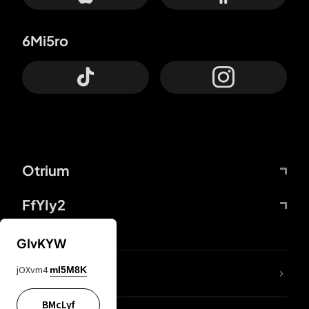
6Mi5ro
Otrium
FfYIy2
GIvKYW
jOXvm4
mI5M8K
DDcvSo
BMcLyf