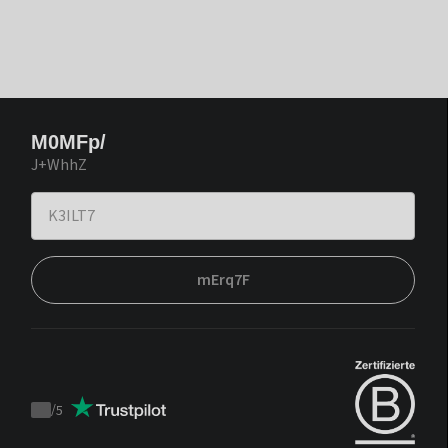
M0MFp/
J+WhhZ
mErq7F
/
5
Trustpilot
score