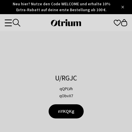
Otrium
Neu hier? Nutze den Code WELCOME und erhalte 10%
/
5
Extra-Rabatt auf deine erste Bestellung ab 100 €.
Trustpilot
score
Otrium
Categories
home
page
U/RGJC
qQPLVh
qObvX7
nYKQKg