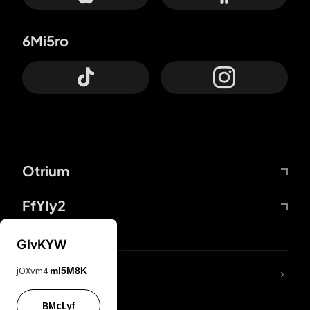
6Mi5ro
Otrium
FfYIy2
GIvKYW
jOXvm4
mI5M8K
DDcvSo
BMcLyf