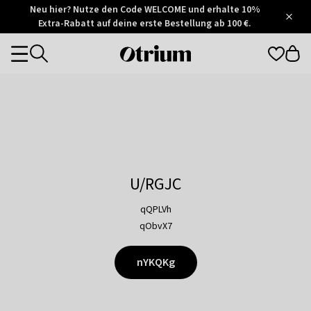
Otrium
Neu hier? Nutze den Code WELCOME und erhalte 10%
/
5
Extra-Rabatt auf deine erste Bestellung ab 100 €.
Trustpilot
score
Otrium
Categories
home
page
U/RGJC
qQPLVh
qObvX7
nYKQKg