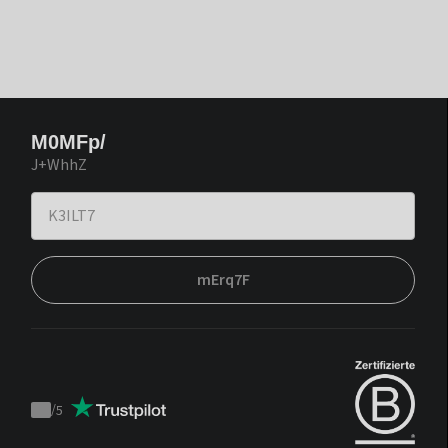
M0MFp/
J+WhhZ
mErq7F
/
5
Trustpilot
score