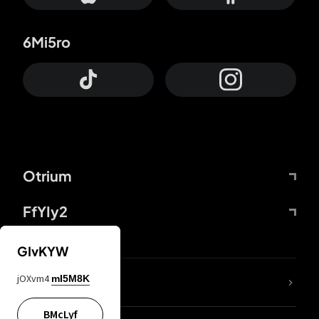
6Mi5ro
Otrium
FfYIy2
GIvKYW
jOXvm4
mI5M8K
DDcvSo
BMcLyf