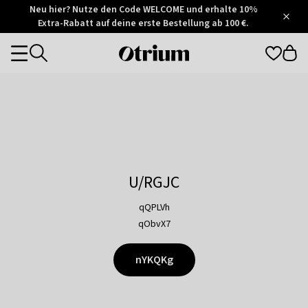
Otrium
Neu hier? Nutze den Code WELCOME und erhalte 10%
/
5
Extra-Rabatt auf deine erste Bestellung ab 100 €.
Trustpilot
score
Otrium
Categories
home
page
U/RGJC
qQPLVh
qObvX7
nYKQKg