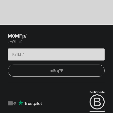
M0MFp/
J+WhhZ
mErq7F
/
5
Trustpilot
score