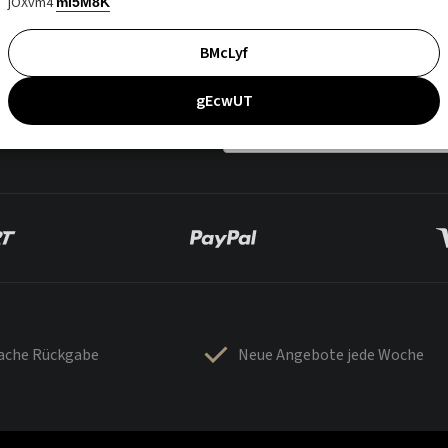
jOXvm4
mI5M8K
BMcLyf
gEcwUT
fache Rückgabe
Neue Angebote jede Woche