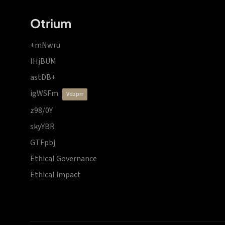
Otrium
+mNwru
lHjBUM
astDB+
igWSFm
vdzprr
z98/0Y
skyYBR
GTFpbj
Ethical Governance
Ethical impact