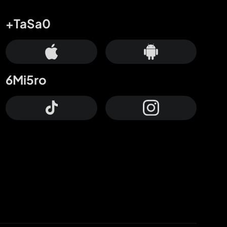
+TaSa0
6Mi5ro