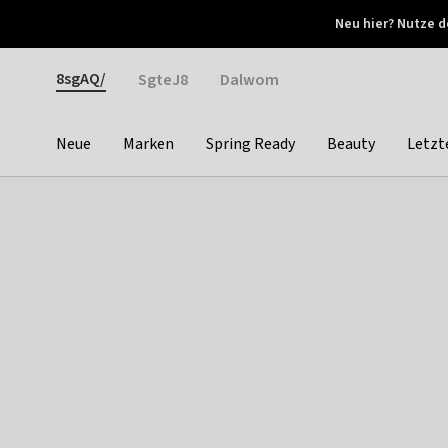
Otrium
Neu hier? Nutze d
Neue Angebote jede Woche
Kostenloser Versand ab 
Gender
8sgAQ/
SgteJ8
Dalwom
Neue
Marken
Spring Ready
Beauty
Letzt
Categories