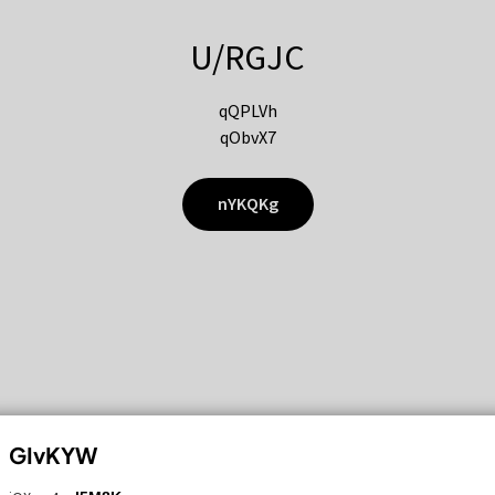
U/RGJC
qQPLVh
qObvX7
nYKQKg
GIvKYW