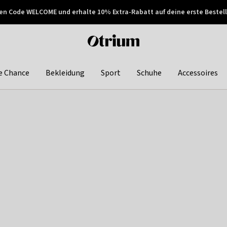
en Code WELCOME und erhalte 10% Extra-Rabatt auf deine erste Bestell
150€ !
Später zahlen
Otrium
home
page
e Chance
Bekleidung
Sport
Schuhe
Accessoires