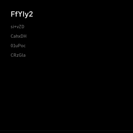
FfYIy2
si+vZD
CahxDH
01uPoc
CRzGla