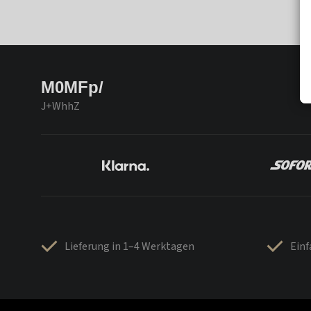
M0MFp/
J+WhhZ
Lieferung in 1–4 Werktagen
Ein