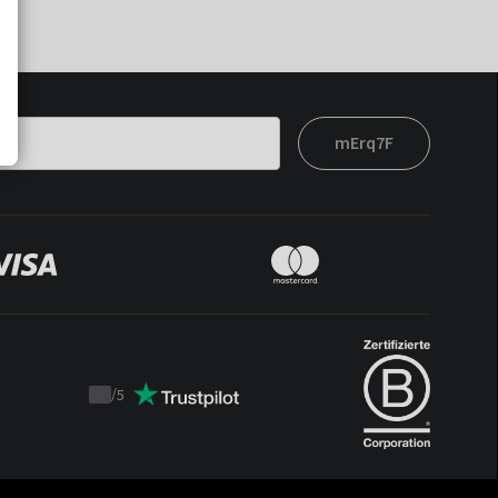
mErq7F
/
5
Trustpilot
score