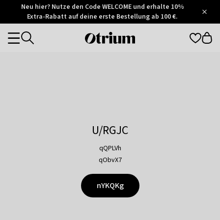
Otrium
Neu hier? Nutze den Code WELCOME und erhalte 10%
/
5
Extra-Rabatt auf deine erste Bestellung ab 100 €.
Trustpilot
score
Otrium
Categories
home
page
U/RGJC
qQPLVh
qObvX7
nYKQKg