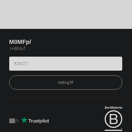
M0MFp/
J+WhhZ
mErq7F
/
5
Trustpilot
score