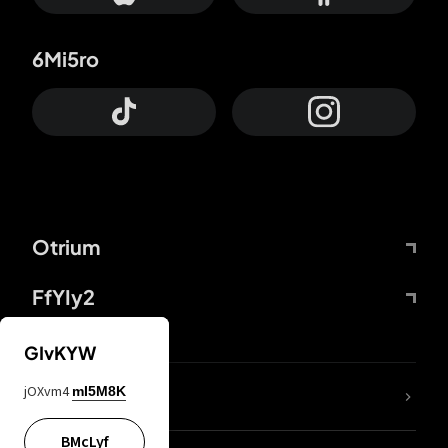
6Mi5ro
Otrium
FfYIy2
GIvKYW
jOXvm4
mI5M8K
DDcvSo
BMcLyf