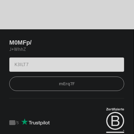
M0MFp/
J+WhhZ
mErq7F
/
5
Trustpilot
score