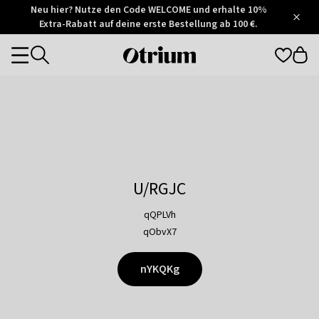
Otrium
Neu hier? Nutze den Code WELCOME und erhalte 10%
/
5
Extra-Rabatt auf deine erste Bestellung ab 100 €.
Trustpilot
score
Otrium
Categories
home
page
U/RGJC
qQPLVh
qObvX7
nYKQKg