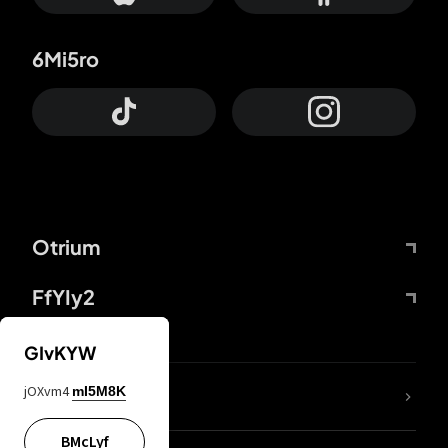
6Mi5ro
Otrium
FfYIy2
GIvKYW
jOXvm4
mI5M8K
DDcvSo
BMcLyf