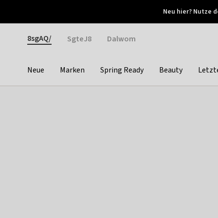
Otrium
Neu hier? Nutze d
Neue Angebote jede Woche
Kostenloser Versand ab 
Gender
8sgAQ/
SgteJ8
Dalwom
Neue
Marken
Spring Ready
Beauty
Letzt
Categories