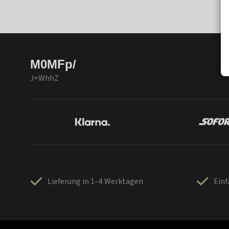
M0MFp/
J+WhhZ
Lieferung in 1–4 Werktagen
Ein