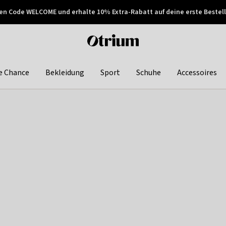
en Code WELCOME und erhalte 10% Extra-Rabatt auf deine erste Bestell
150€ !
Später zahlen
Otrium
home
page
e Chance
Bekleidung
Sport
Schuhe
Accessoires