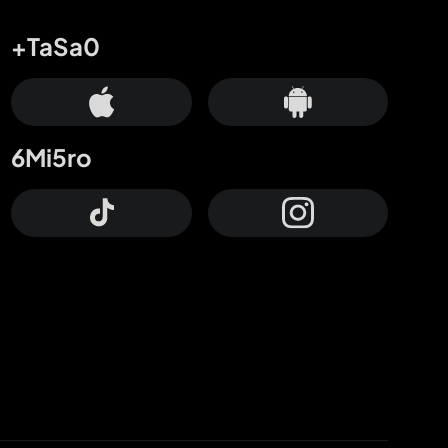
+TaSa0
6Mi5ro