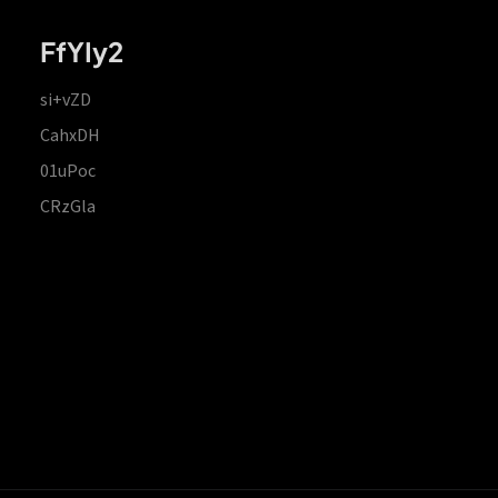
FfYIy2
si+vZD
CahxDH
01uPoc
CRzGla