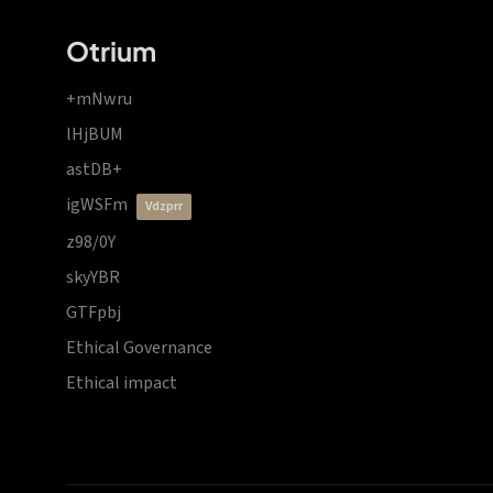
Otrium
+mNwru
lHjBUM
astDB+
igWSFm
vdzprr
z98/0Y
skyYBR
GTFpbj
Ethical Governance
Ethical impact