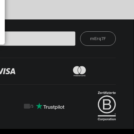
mErq7F
/
5
Trustpilot
score