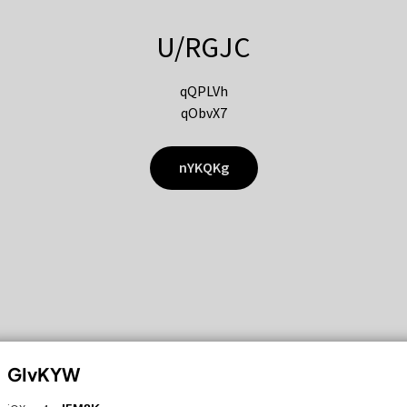
U/RGJC
qQPLVh
qObvX7
nYKQKg
GIvKYW