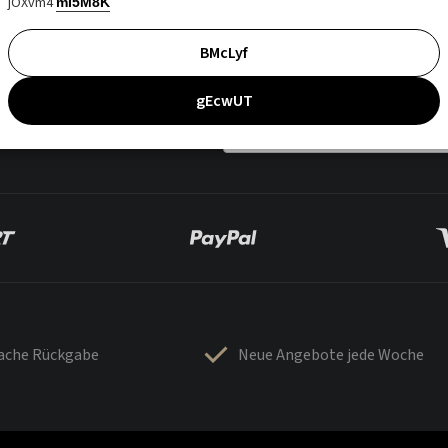
jOXvm4
mI5M8K
BMcLyf
gEcwUT
fache Rückgabe
Neue Angebote jede Woche