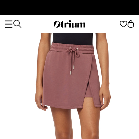
Otrium
Otrium
home
page