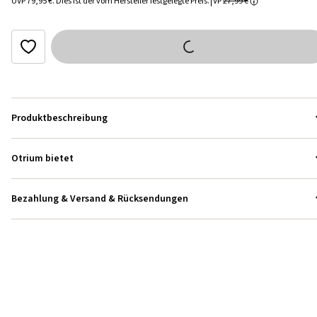
UVP
79,95 €
.
Dies ist der vom Hersteller festgelegte Preis.
VP
27,99 €
Produktbeschreibung
Otrium bietet
Bezahlung & Versand & Rücksendungen