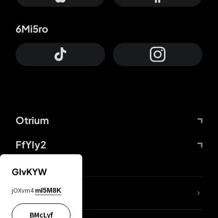
6Mi5ro
Otrium
FfYIy2
GIvKYW
jOXvm4
mI5M8K
DDcvSo
BMcLyf