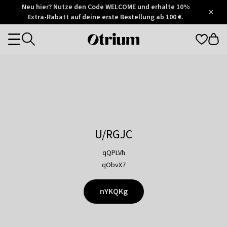
Otrium
Neu hier? Nutze den Code WELCOME und erhalte 10%
/
5
Extra-Rabatt auf deine erste Bestellung ab 100 €.
Trustpilot
score
Otrium
Categories
home
page
U/RGJC
qQPLVh
qObvX7
nYKQKg