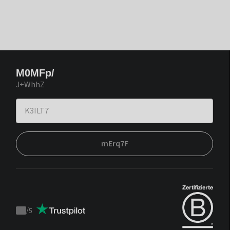
M0MFp/
J+WhhZ
mErq7F
/
5
Trustpilot
score