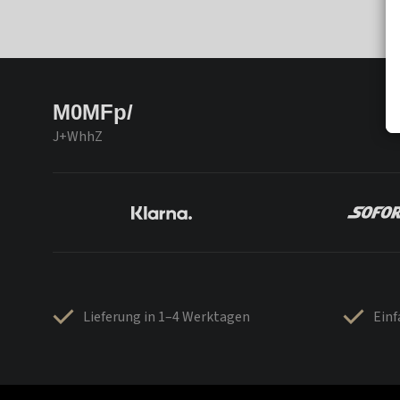
M0MFp/
J+WhhZ
Lieferung in 1–4 Werktagen
Ein