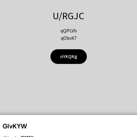
U/RGJC
qQPLVh
qObvX7
nYKQKg
GIvKYW