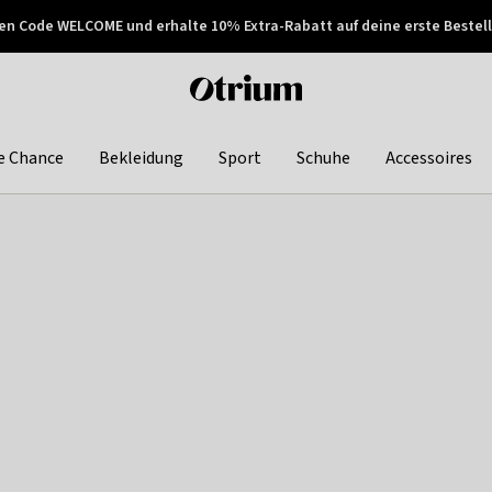
en Code WELCOME und erhalte 10% Extra-Rabatt auf deine erste Bestell
150€ !
Später zahlen
Otrium
home
page
e Chance
Bekleidung
Sport
Schuhe
Accessoires