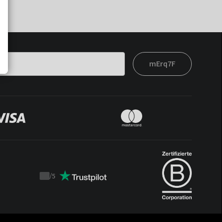
mErq7F
/
5
Trustpilot
score