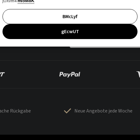
jOXvm4
mI5M8K
BMcLyf
gEcwUT
fache Rückgabe
Neue Angebote jede Woche