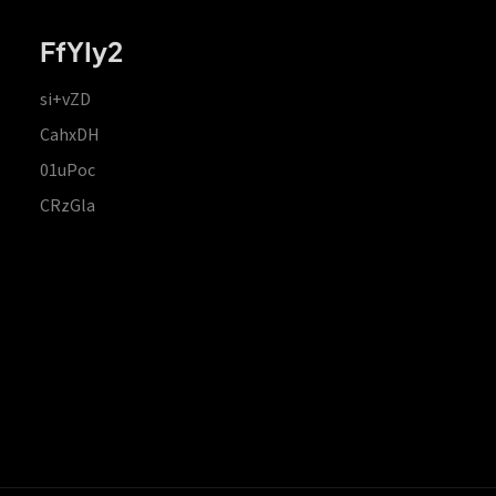
FfYIy2
si+vZD
CahxDH
01uPoc
CRzGla