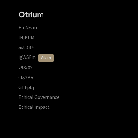
Otrium
+mNwru
lHjBUM
astDB+
igWSFm
vdzprr
z98/0Y
skyYBR
GTFpbj
Ethical Governance
Ethical impact