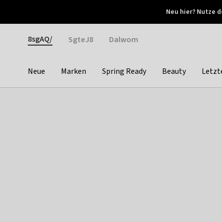
Otrium
Neu hier? Nutze d
Neue Angebote jede Woche
Kostenloser Versand ab 
Gender
8sgAQ/
SgteJ8
Dalwom
Neue
Marken
Spring Ready
Beauty
Letzt
Categories