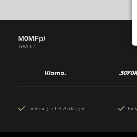
M0MFp/
J+WhhZ
Lieferung in 1–4 Werktagen
Ein