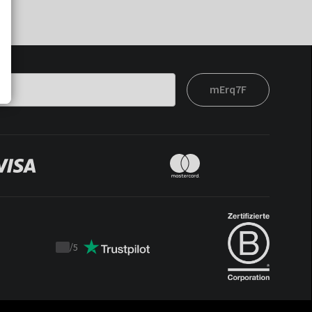
mErq7F
/
5
Trustpilot
score