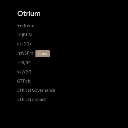
Otrium
+mNwru
lHjBUM
astDB+
igWSFm
vdzprr
z98/0Y
skyYBR
GTFpbj
Ethical Governance
Ethical impact