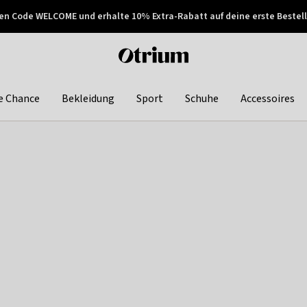
en Code WELCOME und erhalte 10% Extra-Rabatt auf deine erste Bestell
150€ !
Später zahlen
Otrium
home
page
e Chance
Bekleidung
Sport
Schuhe
Accessoires