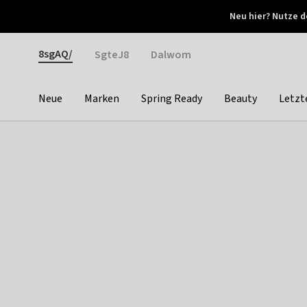
Otrium
Neu hier? Nutze d
Neue Angebote jede Woche
Kostenloser Versand ab 
Gender
8sgAQ/
SgteJ8
Dalwom
Neue
Marken
Spring Ready
Beauty
Letzt
Categories