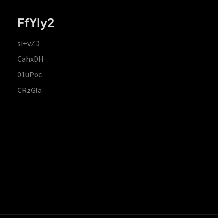
FfYIy2
si+vZD
CahxDH
01uPoc
CRzGla