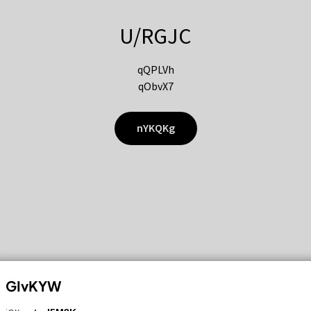
U/RGJC
qQPLVh
qObvX7
nYKQKg
GIvKYW