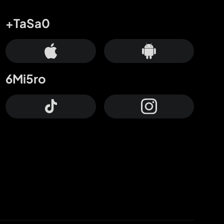
+TaSa0
6Mi5ro