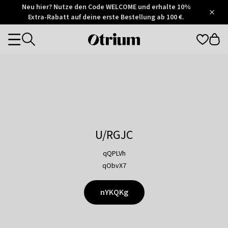
Otrium
Neu hier? Nutze den Code WELCOME und erhalte 10%
/
5
Extra-Rabatt auf deine erste Bestellung ab 100 €.
Trustpilot
score
Otrium
Categories
home
page
U/RGJC
qQPLVh
qObvX7
nYKQKg