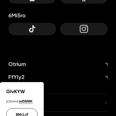
6Mi5ro
Otrium
FfYIy2
GIvKYW
jOXvm4
mI5M8K
DDcvSo
BMcLyf