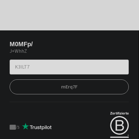
M0MFp/
J+WhhZ
mErq7F
/
5
Trustpilot
score