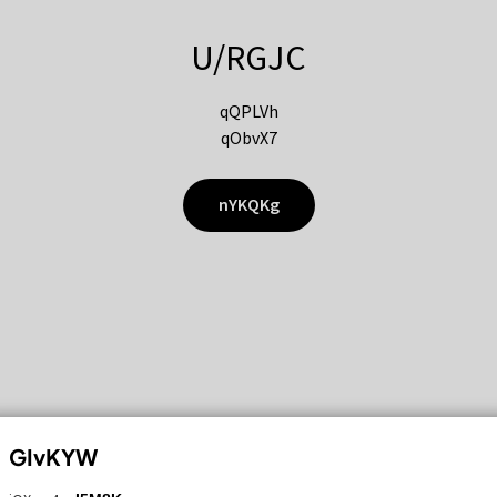
U/RGJC
qQPLVh
qObvX7
nYKQKg
GIvKYW