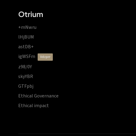
Otrium
+mNwru
lHjBUM
astDB+
igWSFm
vdzprr
z98/0Y
skyYBR
GTFpbj
Ethical Governance
Ethical impact