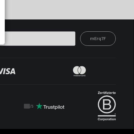
mErq7F
/
5
Trustpilot
score