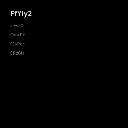
FfYIy2
si+vZD
CahxDH
01uPoc
CRzGla