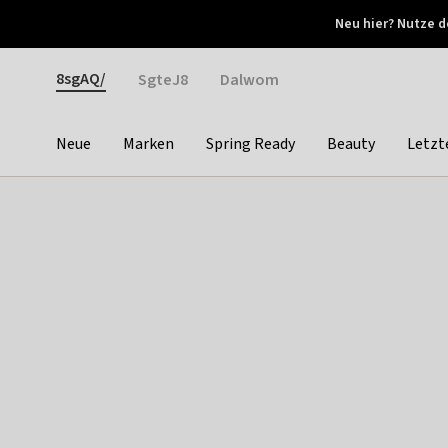
Otrium
Neu hier? Nutze d
Neue Angebote jede Woche
Kostenloser Versand ab 
Gender
8sgAQ/
SgteJ8
Dalwom
Neue
Marken
Spring Ready
Beauty
Letzt
Categories