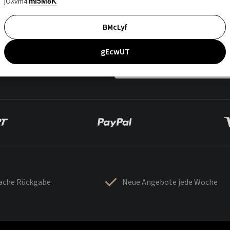
jOXvm4
mI5M8K
BMcLyf
gEcwUT
fache Rückgabe
Neue Angebote jede Woche