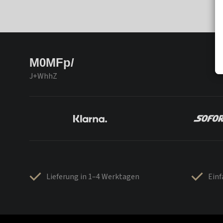
M0MFp/
J+WhhZ
Lieferung in 1–4 Werktagen
Ein