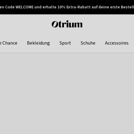
en Code WELCOME und erhalte 10% Extra-Rabatt auf deine erste Bestell
150€ !
Später zahlen
Otrium
home
page
e Chance
Bekleidung
Sport
Schuhe
Accessoires