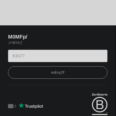
M0MFp/
J+WhhZ
mErq7F
/
5
Trustpilot
score