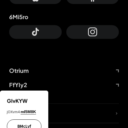
6Mi5ro
Otrium
FfYIy2
GIvKYW
jOXvm4
mI5M8K
DDcvSo
BMcLyf