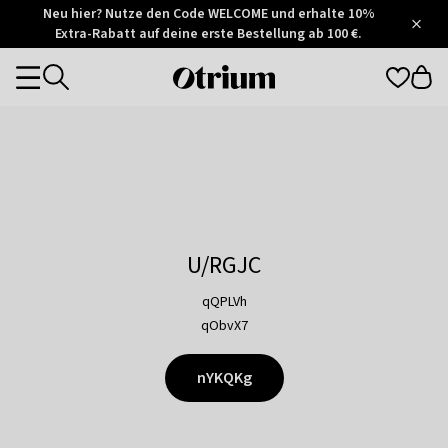
Otrium
Neu hier? Nutze den Code WELCOME und erhalte 10%
/
5
Extra-Rabatt auf deine erste Bestellung ab 100 €.
Trustpilot
score
Otrium
Categories
home
page
U/RGJC
qQPLVh
qObvX7
nYKQKg