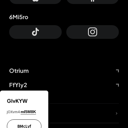
6Mi5ro
Otrium
FfYIy2
GIvKYW
jOXvm4
mI5M8K
DDcvSo
BMcLyf