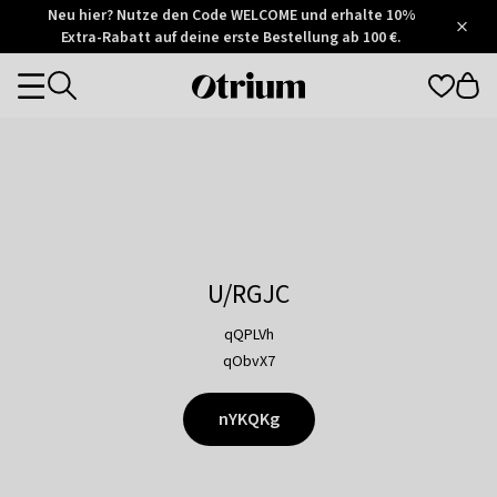
Otrium
Neu hier? Nutze den Code WELCOME und erhalte 10%
/
5
Extra-Rabatt auf deine erste Bestellung ab 100 €.
Trustpilot
score
Otrium
Categories
home
page
U/RGJC
qQPLVh
qObvX7
nYKQKg