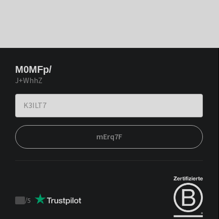
M0MFp/
J+WhhZ
mErq7F
/
5
Trustpilot
score