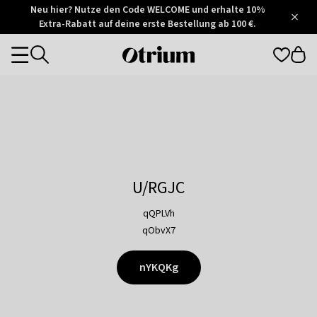
Otrium
Neu hier? Nutze den Code WELCOME und erhalte 10%
/
5
Extra-Rabatt auf deine erste Bestellung ab 100 €.
Trustpilot
score
Otrium
Categories
home
page
U/RGJC
qQPLVh
qObvX7
nYKQKg