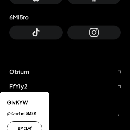
6Mi5ro
Otrium
FfYIy2
GIvKYW
jOXvm4
mI5M8K
DDcvSo
BMcLyf