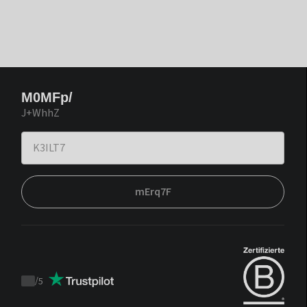
M0MFp/
J+WhhZ
mErq7F
/
5
Trustpilot
score