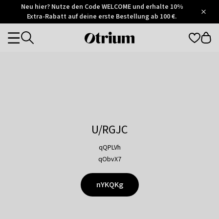
Otrium
Neu hier? Nutze den Code WELCOME und erhalte 10%
/
5
Extra-Rabatt auf deine erste Bestellung ab 100 €.
Trustpilot
score
Otrium
Categories
home
page
U/RGJC
qQPLVh
qObvX7
nYKQKg