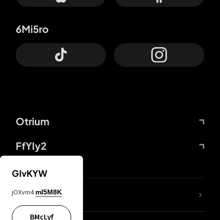
6Mi5ro
Otrium
FfYIy2
GIvKYW
jOXvm4
mI5M8K
DDcvSo
BMcLyf