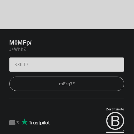
M0MFp/
J+WhhZ
mErq7F
/
5
Trustpilot
score