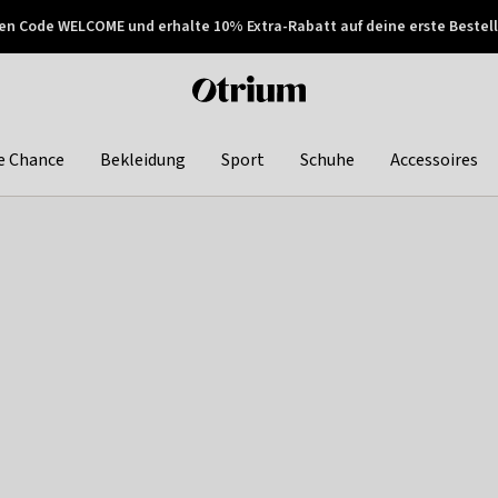
en Code WELCOME und erhalte 10% Extra-Rabatt auf deine erste Bestell
150€ !
Später zahlen
Otrium
home
page
e Chance
Bekleidung
Sport
Schuhe
Accessoires