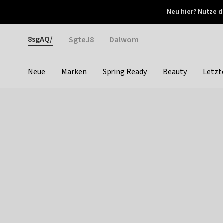
Otrium
Neu hier? Nutze d
Neue Angebote jede Woche
Kostenloser Versand ab 
Gender
8sgAQ/
SgteJ8
Dalwom
Neue
Marken
Spring Ready
Beauty
Letzt
Categories