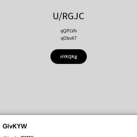
U/RGJC
qQPLVh
qObvX7
nYKQKg
GIvKYW