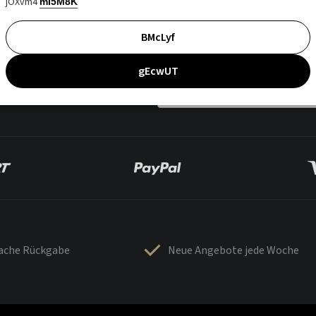
jOXvm4
mI5M8K
BMcLyf
gEcwUT
fache Rückgabe
Neue Angebote jede Woche