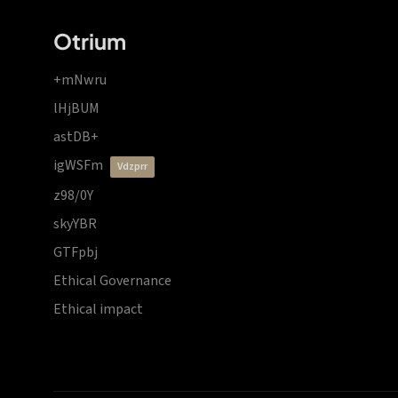
Otrium
+mNwru
lHjBUM
astDB+
igWSFm
vdzprr
z98/0Y
skyYBR
GTFpbj
Ethical Governance
Ethical impact