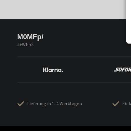
M0MFp/
J+WhhZ
Lieferung in 1–4 Werktagen
Ein