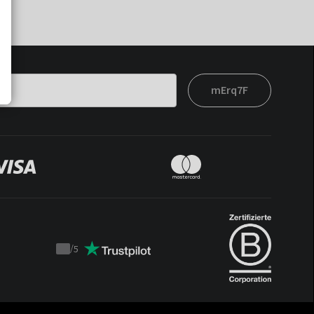
mErq7F
/
5
Trustpilot
score