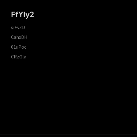
FfYIy2
si+vZD
CahxDH
01uPoc
CRzGla