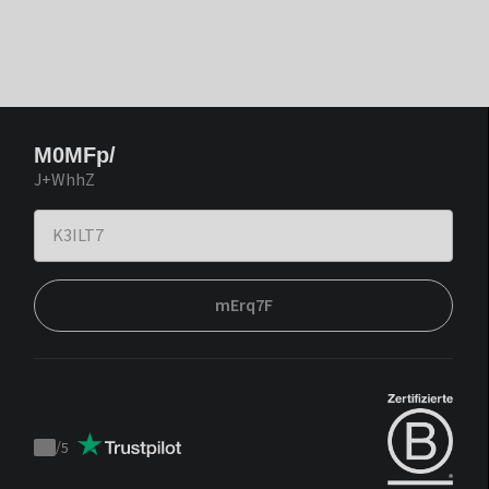
M0MFp/
J+WhhZ
mErq7F
/
5
Trustpilot
score