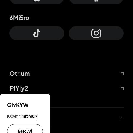
6Mi5ro
Otrium
FfYIy2
GIvKYW
jOXvm4
mI5M8K
DDcvSo
BMcLyf