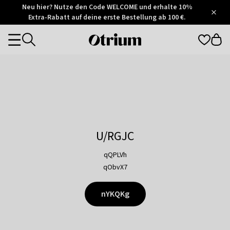
Otrium
Neu hier? Nutze den Code WELCOME und erhalte 10%
/
5
Extra-Rabatt auf deine erste Bestellung ab 100 €.
Trustpilot
score
Otrium
Categories
home
page
U/RGJC
qQPLVh
qObvX7
nYKQKg