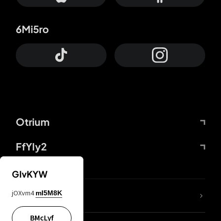
6Mi5ro
Otrium
FfYIy2
GIvKYW
jOXvm4
mI5M8K
DDcvSo
BMcLyf