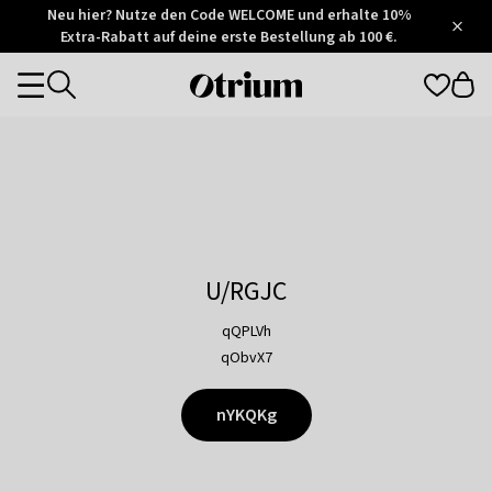
Otrium
Neu hier? Nutze den Code WELCOME und erhalte 10%
/
5
Extra-Rabatt auf deine erste Bestellung ab 100 €.
Trustpilot
score
Otrium
Categories
home
page
U/RGJC
qQPLVh
qObvX7
nYKQKg