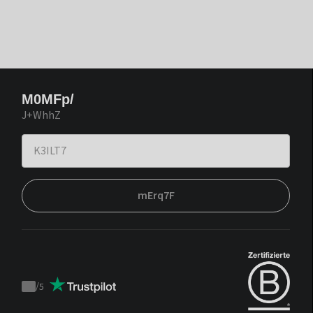
M0MFp/
J+WhhZ
mErq7F
/
5
Trustpilot
score