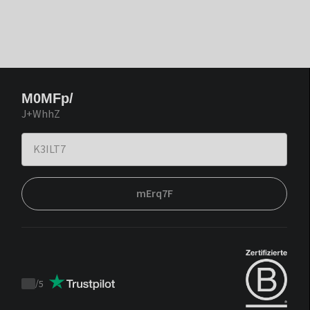
M0MFp/
J+WhhZ
mErq7F
/
5
Trustpilot
score