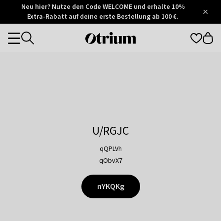
Otrium
Neu hier? Nutze den Code WELCOME und erhalte 10%
/
5
Extra-Rabatt auf deine erste Bestellung ab 100 €.
Trustpilot
score
Otrium
Categories
home
page
U/RGJC
qQPLVh
qObvX7
nYKQKg