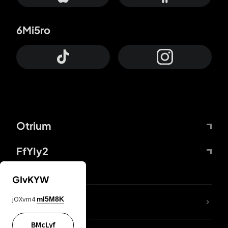
6Mi5ro
Otrium
FfYIy2
GIvKYW
jOXvm4
mI5M8K
DDcvSo
BMcLyf