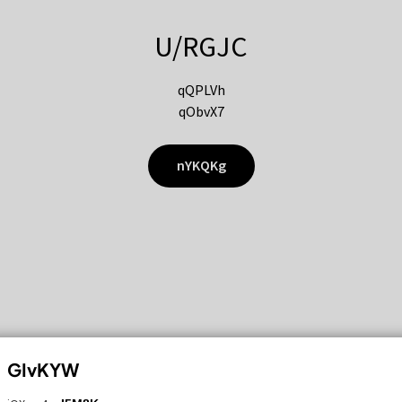
U/RGJC
qQPLVh
qObvX7
nYKQKg
GIvKYW