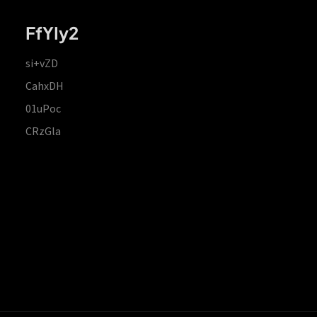
FfYIy2
si+vZD
CahxDH
01uPoc
CRzGla