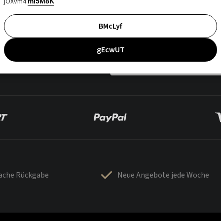
jOXvm4
mI5M8K
BMcLyf
gEcwUT
fache Rückgabe
Neue Angebote jede Woche