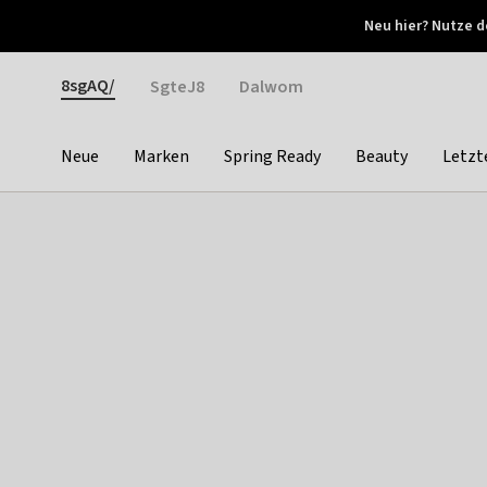
Otrium
Neu hier? Nutze d
Neue Angebote jede Woche
Kostenloser Versand ab 
Gender
8sgAQ/
SgteJ8
Dalwom
Neue
Marken
Spring Ready
Beauty
Letzt
Categories