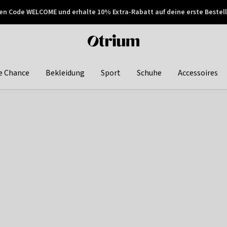
en Code WELCOME und erhalte 10% Extra-Rabatt auf deine erste Bestell
150€ !
Später zahlen
Otrium
home
page
e Chance
Bekleidung
Sport
Schuhe
Accessoires