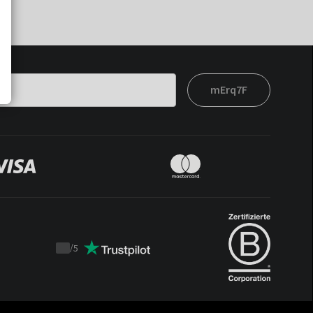
mErq7F
/
5
Trustpilot
score