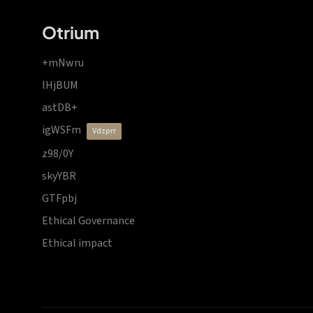
Otrium
+mNwru
lHjBUM
astDB+
igWSFm
vdzprr
z98/0Y
skyYBR
GTFpbj
Ethical Governance
Ethical impact