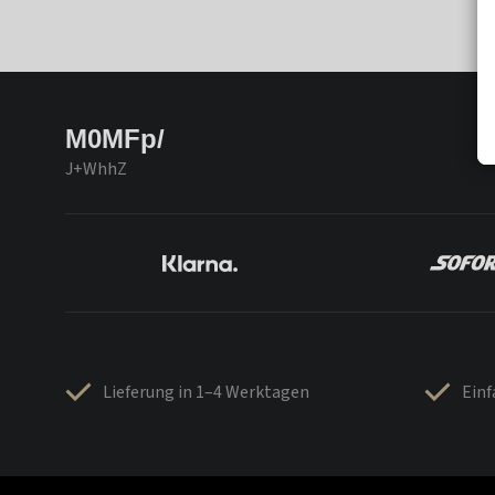
M0MFp/
J+WhhZ
Lieferung in 1–4 Werktagen
Ein