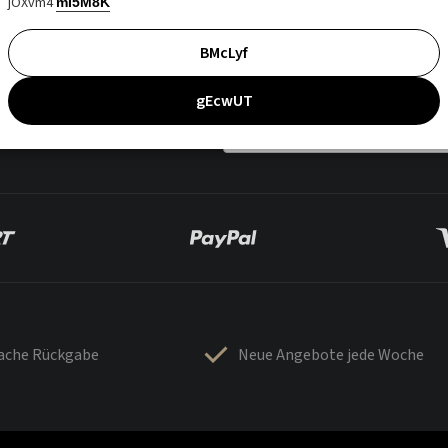
jOXvm4
mI5M8K
BMcLyf
gEcwUT
fache Rückgabe
Neue Angebote jede Woche