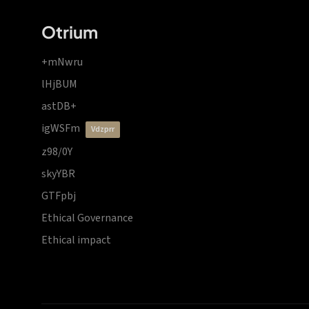
Otrium
+mNwru
lHjBUM
astDB+
igWSFm
vdzprr
z98/0Y
skyYBR
GTFpbj
Ethical Governance
Ethical impact