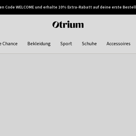
en Code WELCOME und erhalte 10% Extra-Rabatt auf deine erste Bestell
150€ !
Später zahlen
Otrium
home
page
e Chance
Bekleidung
Sport
Schuhe
Accessoires