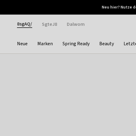
Otrium
Neu hier? Nutze d
Neue Angebote jede Woche
Kostenloser Versand ab 
Gender
8sgAQ/
SgteJ8
Dalwom
Neue
Marken
Spring Ready
Beauty
Letzt
Categories