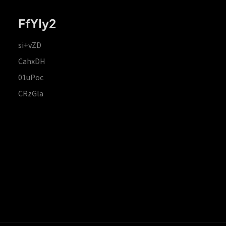
FfYIy2
si+vZD
CahxDH
01uPoc
CRzGla