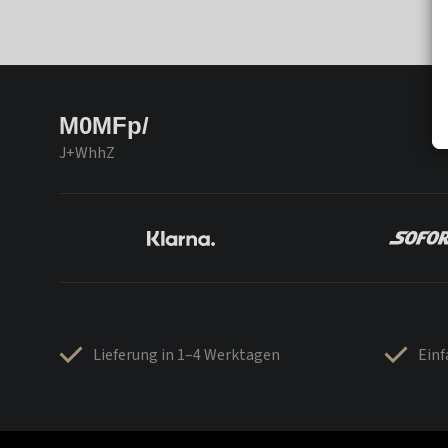
M0MFp/
J+WhhZ
Lieferung in 1–4 Werktagen
Ein