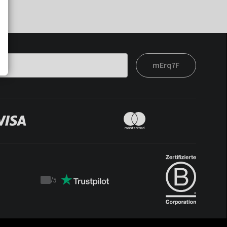
mErq7F
/
5
Trustpilot
score