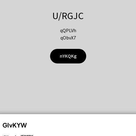
U/RGJC
qQPLVh
qObvX7
nYKQKg
GIvKYW