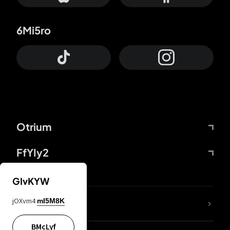
6Mi5ro
Otrium
FfYIy2
GIvKYW
jOXvm4
mI5M8K
DDcvSo
BMcLyf