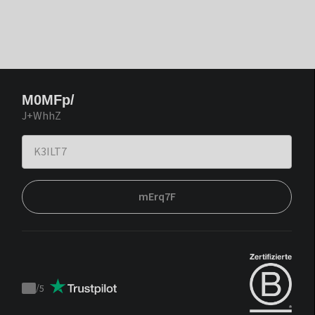
M0MFp/
J+WhhZ
mErq7F
/
5
Trustpilot
score