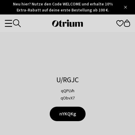
Otrium
Neu hier? Nutze den Code WELCOME und erhalte 10%
/
5
Extra-Rabatt auf deine erste Bestellung ab 100 €.
Trustpilot
score
Otrium
Categories
home
page
U/RGJC
qQPLVh
qObvX7
nYKQKg