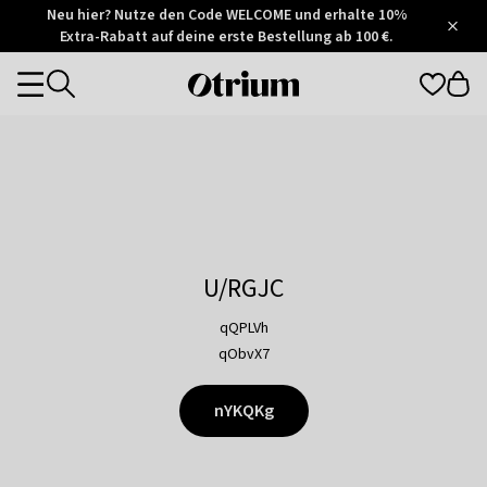
Otrium
Neu hier? Nutze den Code WELCOME und erhalte 10%
/
5
Extra-Rabatt auf deine erste Bestellung ab 100 €.
Trustpilot
score
Otrium
Categories
home
page
U/RGJC
qQPLVh
qObvX7
nYKQKg