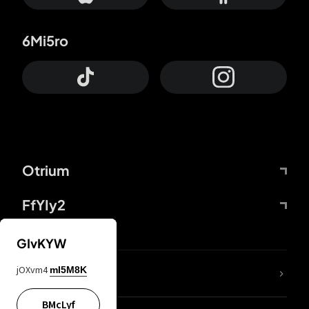
6Mi5ro
Otrium
FfYIy2
GIvKYW
jOXvm4
mI5M8K
DDcvSo
BMcLyf