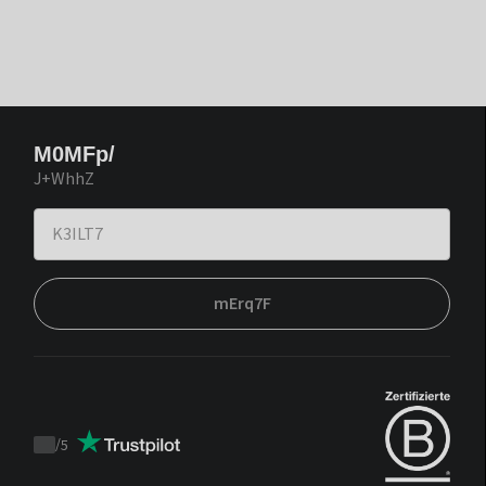
M0MFp/
J+WhhZ
mErq7F
/
5
Trustpilot
score