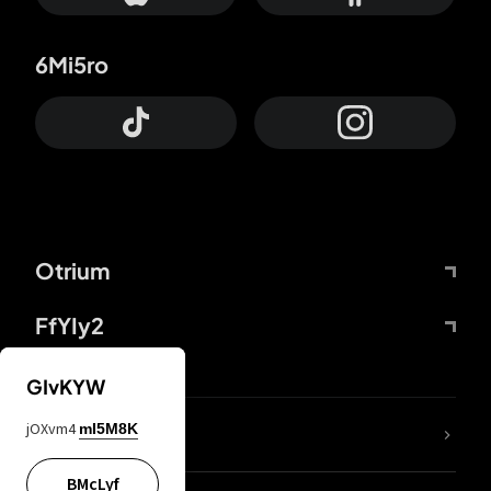
6Mi5ro
Otrium
FfYIy2
GIvKYW
jOXvm4
mI5M8K
DDcvSo
BMcLyf