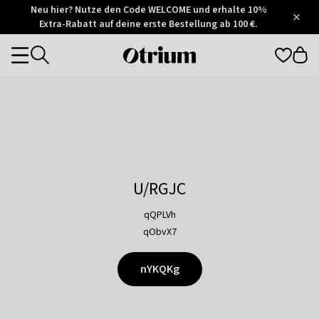
Otrium
Neu hier? Nutze den Code WELCOME und erhalte 10%
/
5
Extra-Rabatt auf deine erste Bestellung ab 100 €.
Trustpilot
score
Otrium
Categories
home
page
U/RGJC
qQPLVh
qObvX7
nYKQKg