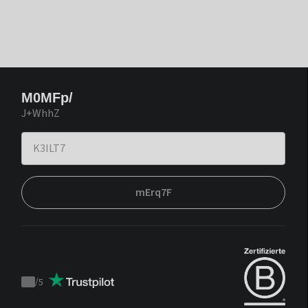
M0MFp/
J+WhhZ
mErq7F
/
5
Trustpilot
score