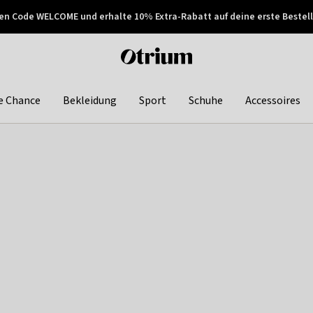
en Code WELCOME und erhalte 10% Extra-Rabatt auf deine erste Bestell
150€ !
Später zahlen
Otrium
home
page
e Chance
Bekleidung
Sport
Schuhe
Accessoires