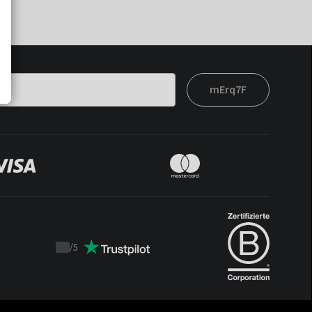
mErq7F
/
5
Trustpilot
score