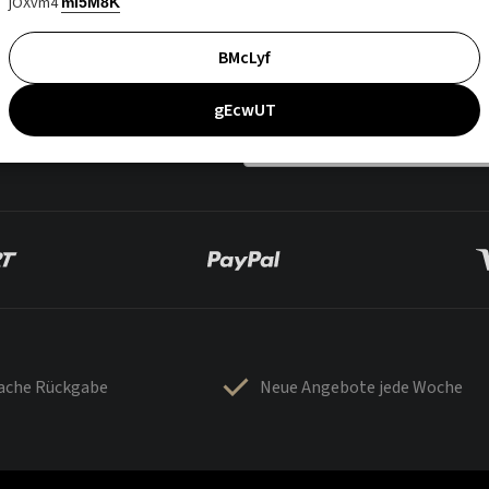
jOXvm4
mI5M8K
BMcLyf
gEcwUT
fache Rückgabe
Neue Angebote jede Woche