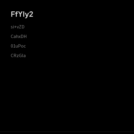
FfYIy2
si+vZD
CahxDH
01uPoc
CRzGla