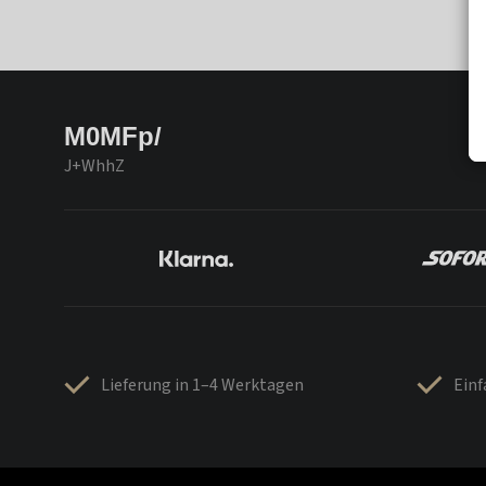
M0MFp/
J+WhhZ
Lieferung in 1–4 Werktagen
Ein