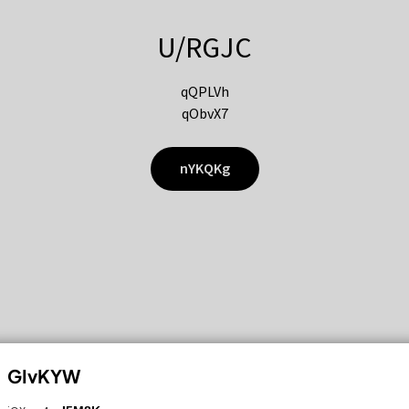
U/RGJC
qQPLVh
qObvX7
nYKQKg
GIvKYW