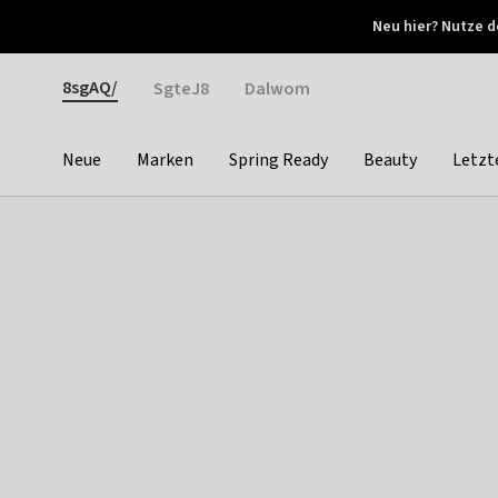
Otrium
Neu hier? Nutze d
Neue Angebote jede Woche
Kostenloser Versand ab 
Gender
8sgAQ/
SgteJ8
Dalwom
Neue
Marken
Spring Ready
Beauty
Letzt
Categories