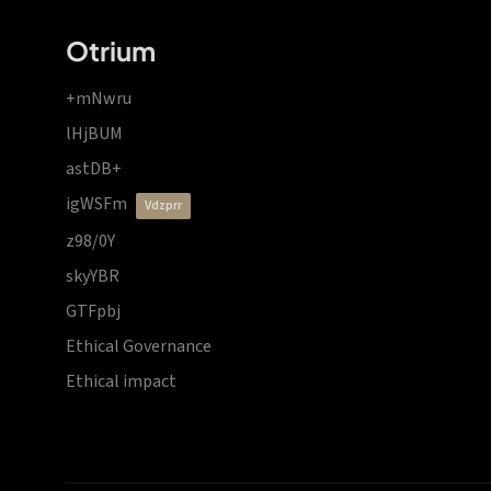
Otrium
+mNwru
lHjBUM
astDB+
igWSFm
vdzprr
z98/0Y
skyYBR
GTFpbj
Ethical Governance
Ethical impact