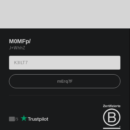
M0MFp/
J+WhhZ
mErq7F
/
5
Trustpilot
score