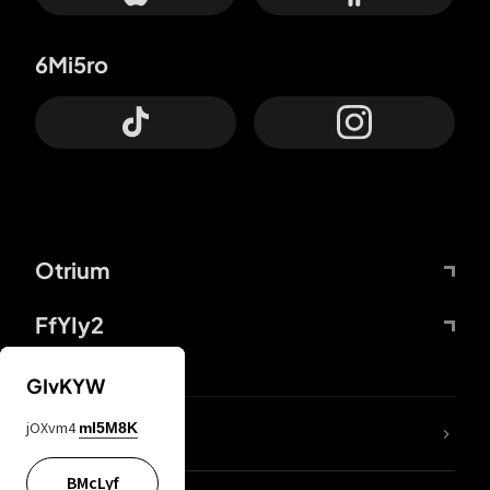
6Mi5ro
Otrium
FfYIy2
GIvKYW
jOXvm4
mI5M8K
DDcvSo
BMcLyf