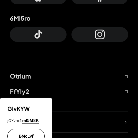
6Mi5ro
Otrium
FfYIy2
GIvKYW
jOXvm4
mI5M8K
DDcvSo
BMcLyf