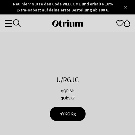
Otrium
Neu hier? Nutze den Code WELCOME und erhalte 10%
/
5
Extra-Rabatt auf deine erste Bestellung ab 100 €.
Trustpilot
score
Otrium
Categories
home
page
U/RGJC
qQPLVh
qObvX7
nYKQKg