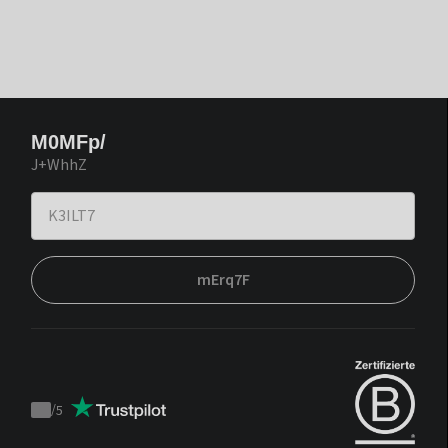
M0MFp/
J+WhhZ
mErq7F
/
5
Trustpilot
score