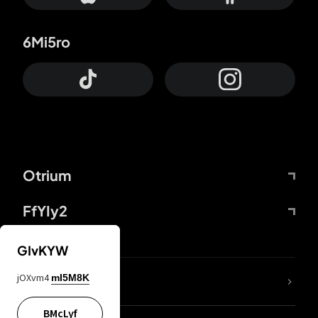
6Mi5ro
Otrium
FfYIy2
GIvKYW
jOXvm4
mI5M8K
DDcvSo
BMcLyf