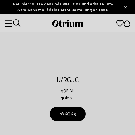
Otrium
Neu hier? Nutze den Code WELCOME und erhalte 10%
/
5
Extra-Rabatt auf deine erste Bestellung ab 100 €.
Trustpilot
score
Otrium
Categories
home
page
U/RGJC
qQPLVh
qObvX7
nYKQKg