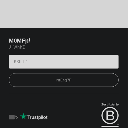
M0MFp/
J+WhhZ
mErq7F
/
5
Trustpilot
score