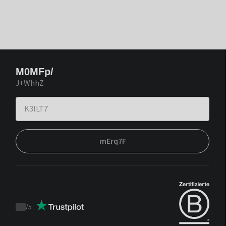
M0MFp/
J+WhhZ
mErq7F
/
5
Trustpilot
score