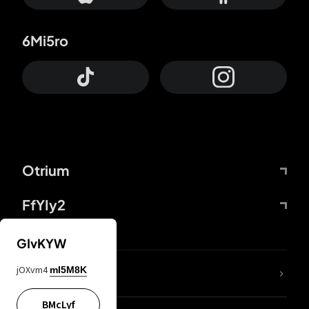
6Mi5ro
Otrium
FfYIy2
GIvKYW
jOXvm4
mI5M8K
DDcvSo
BMcLyf