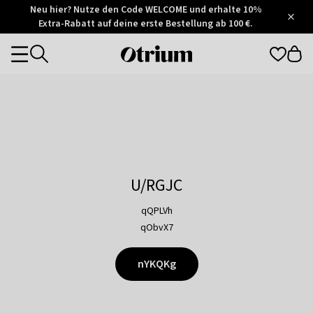
Otrium
Neu hier? Nutze den Code WELCOME und erhalte 10%
/
5
Extra-Rabatt auf deine erste Bestellung ab 100 €.
Trustpilot
score
Otrium
Categories
home
page
U/RGJC
qQPLVh
qObvX7
nYKQKg