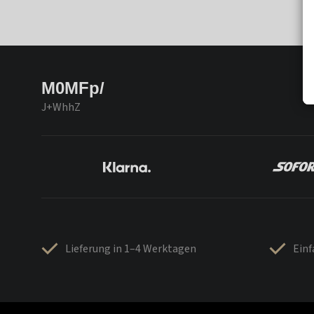
M0MFp/
J+WhhZ
Lieferung in 1–4 Werktagen
Ein