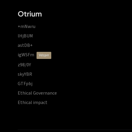
Otrium
+mNwru
lHjBUM
astDB+
igWSFm
vdzprr
z98/0Y
skyYBR
GTFpbj
Ethical Governance
Ethical impact