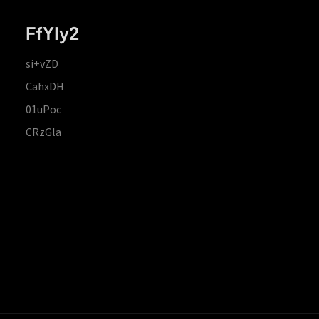
FfYIy2
si+vZD
CahxDH
01uPoc
CRzGla