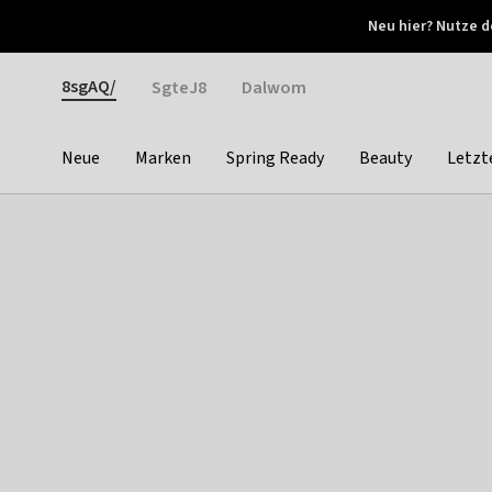
Otrium
Neu hier? Nutze d
Neue Angebote jede Woche
Kostenloser Versand ab 
Gender
8sgAQ/
SgteJ8
Dalwom
Neue
Marken
Spring Ready
Beauty
Letzt
Categories