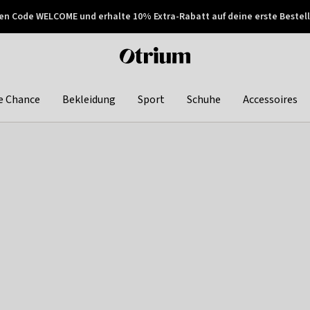
en Code WELCOME und erhalte 10% Extra-Rabatt auf deine erste Bestell
150€ !
Später zahlen
Otrium
home
page
e Chance
Bekleidung
Sport
Schuhe
Accessoires