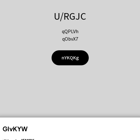
U/RGJC
qQPLVh
qObvX7
nYKQKg
GIvKYW