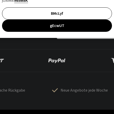
jOXvm4
mI5M8K
BMcLyf
gEcwUT
fache Rückgabe
Neue Angebote jede Woche