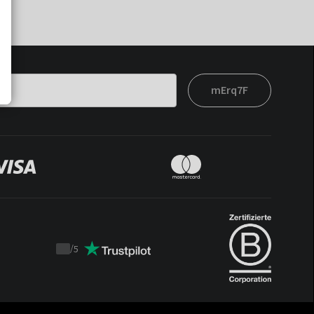
mErq7F
/
5
Trustpilot
score