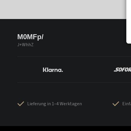
M0MFp/
J+WhhZ
Lieferung in 1–4 Werktagen
Ein