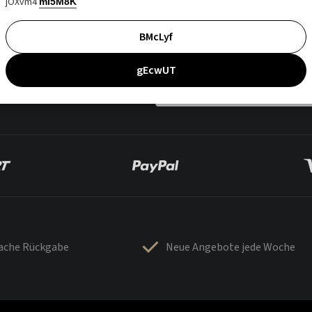
jOXvm4
mI5M8K
BMcLyf
gEcwUT
fache Rückgabe
Neue Angebote jede Woche