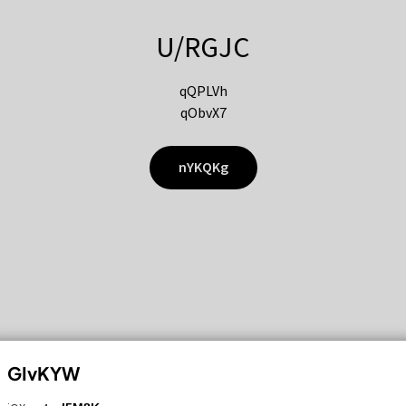
U/RGJC
qQPLVh
qObvX7
nYKQKg
GIvKYW