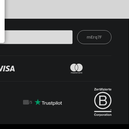
mErq7F
/
5
Trustpilot
score