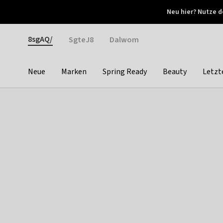
Otrium
Neu hier? Nutze d
Neue Angebote jede Woche
Kostenloser Versand ab 
Gender
8sgAQ/
SgteJ8
Dalwom
Neue
Marken
Spring Ready
Beauty
Letzt
Categories