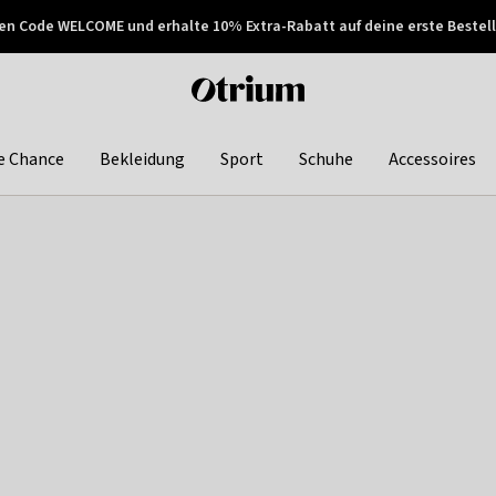
en Code WELCOME und erhalte 10% Extra-Rabatt auf deine erste Bestell
150€ !
Später zahlen
Otrium
home
page
e Chance
Bekleidung
Sport
Schuhe
Accessoires