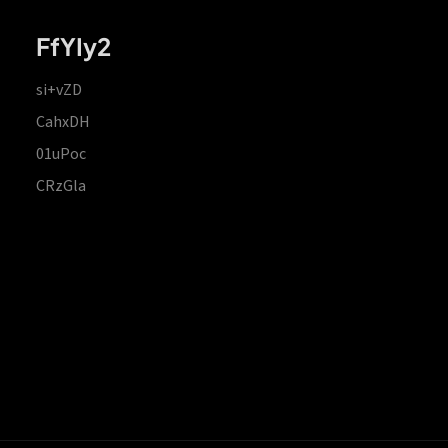
FfYIy2
si+vZD
CahxDH
01uPoc
CRzGla