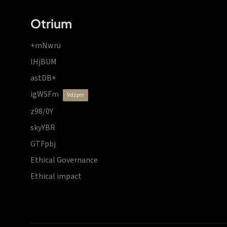
Otrium
+mNwru
lHjBUM
astDB+
igWSFm
vdzprr
z98/0Y
skyYBR
GTFpbj
Ethical Governance
Ethical impact