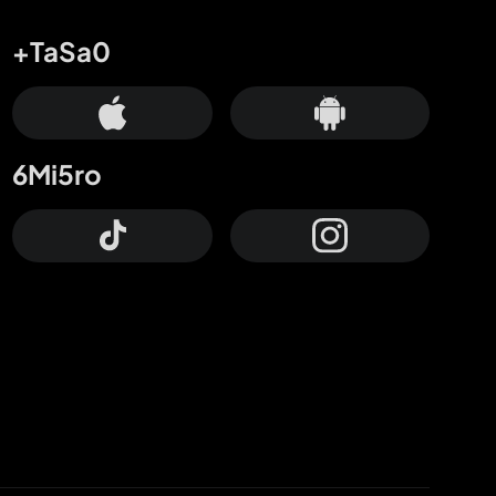
+TaSa0
6Mi5ro