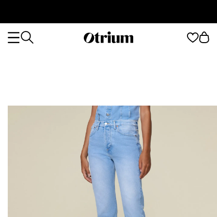
Otrium
Otrium
home
page