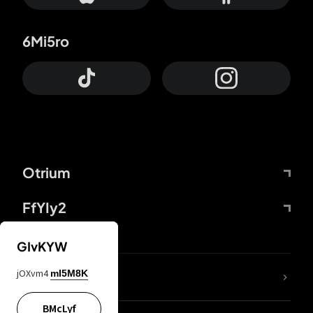
6Mi5ro
Otrium
FfYIy2
GIvKYW
jOXvm4
mI5M8K
DDcvSo
BMcLyf