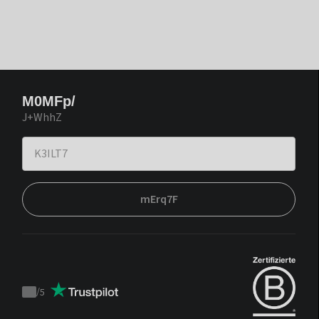
M0MFp/
J+WhhZ
mErq7F
/
5
Trustpilot
score