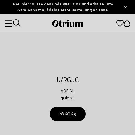
Otrium
Neu hier? Nutze den Code WELCOME und erhalte 10%
/
5
Extra-Rabatt auf deine erste Bestellung ab 100 €.
Trustpilot
score
Otrium
Categories
home
page
U/RGJC
qQPLVh
qObvX7
nYKQKg