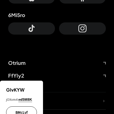
6Mi5ro
Otrium
FfYIy2
GIvKYW
jOXvm4
mI5M8K
DDcvSo
BMcLyf