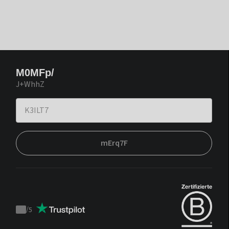
M0MFp/
J+WhhZ
mErq7F
/
5
Trustpilot
score