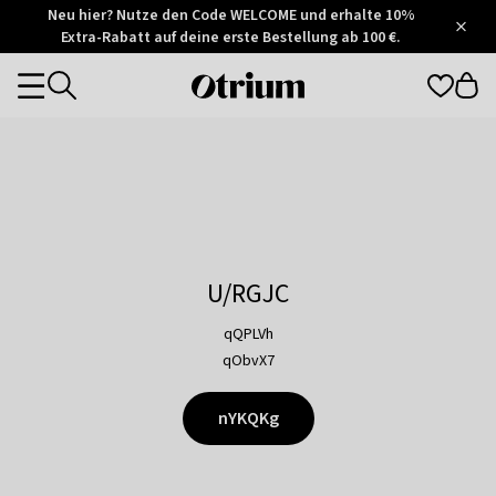
Otrium
Neu hier? Nutze den Code WELCOME und erhalte 10%
/
5
Extra-Rabatt auf deine erste Bestellung ab 100 €.
Trustpilot
score
Otrium
Categories
home
page
U/RGJC
qQPLVh
qObvX7
nYKQKg