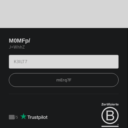
M0MFp/
J+WhhZ
mErq7F
/
5
Trustpilot
score