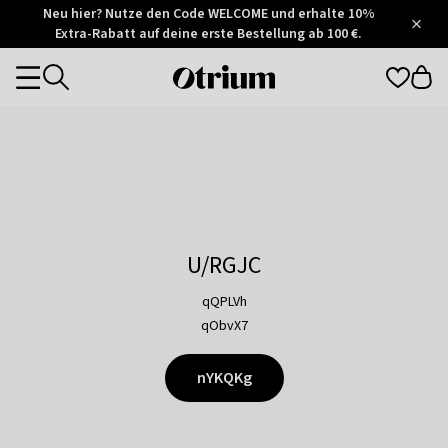
Otrium
Neu hier? Nutze den Code WELCOME und erhalte 10%
/
5
Extra-Rabatt auf deine erste Bestellung ab 100 €.
Trustpilot
score
Otrium
Categories
home
page
U/RGJC
qQPLVh
qObvX7
nYKQKg