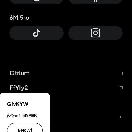
6Mi5ro
Otrium
FfYIy2
GIvKYW
jOXvm4
mI5M8K
DDcvSo
BMcLyf