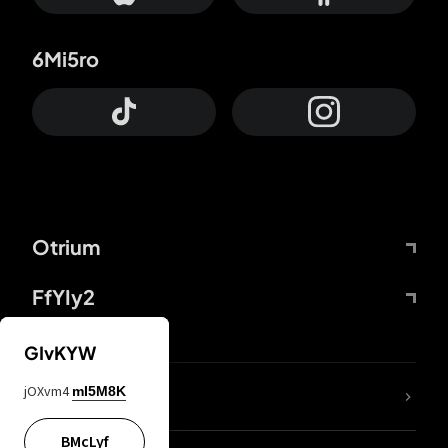
6Mi5ro
Otrium
FfYIy2
GIvKYW
jOXvm4
mI5M8K
DDcvSo
BMcLyf