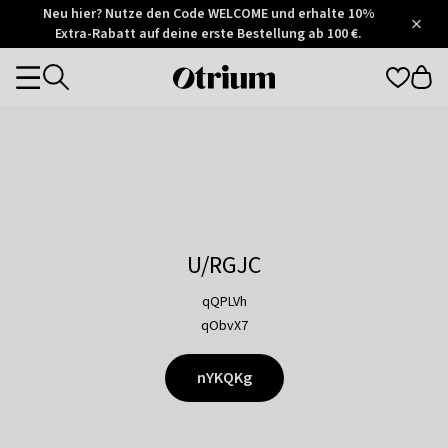
Otrium
Neu hier? Nutze den Code WELCOME und erhalte 10%
/
5
Extra-Rabatt auf deine erste Bestellung ab 100 €.
Trustpilot
score
Otrium
Categories
home
page
U/RGJC
qQPLVh
qObvX7
nYKQKg