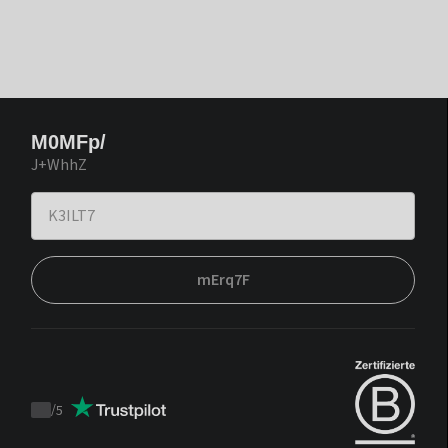
M0MFp/
J+WhhZ
mErq7F
/
5
Trustpilot
score