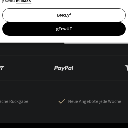
jOXvm4
mI5M8K
BMcLyf
gEcwUT
fache Rückgabe
Neue Angebote jede Woche