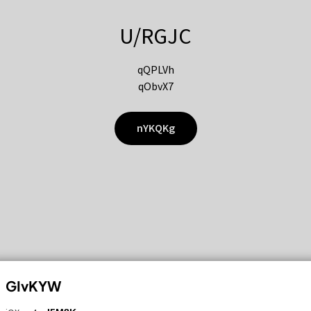
U/RGJC
qQPLVh
qObvX7
nYKQKg
GIvKYW