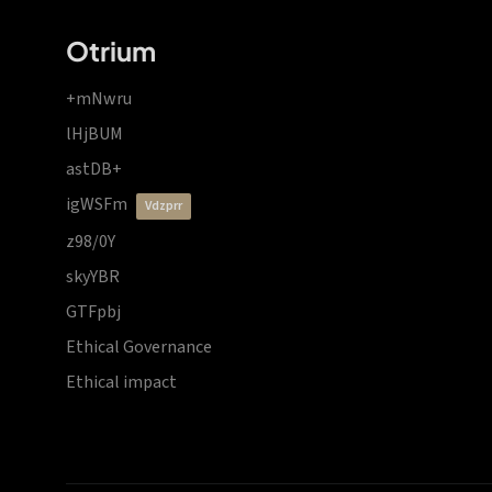
Otrium
+mNwru
lHjBUM
astDB+
igWSFm
vdzprr
z98/0Y
skyYBR
GTFpbj
Ethical Governance
Ethical impact