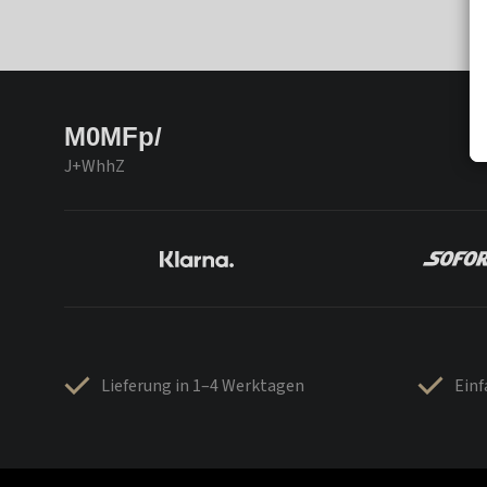
M0MFp/
J+WhhZ
Lieferung in 1–4 Werktagen
Ein