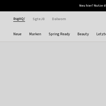
Otrium
Neu hier? Nutze d
Neue Angebote jede Woche
Kostenloser Versand ab 
Gender
8sgAQ/
SgteJ8
Dalwom
Neue
Marken
Spring Ready
Beauty
Letzt
Categories