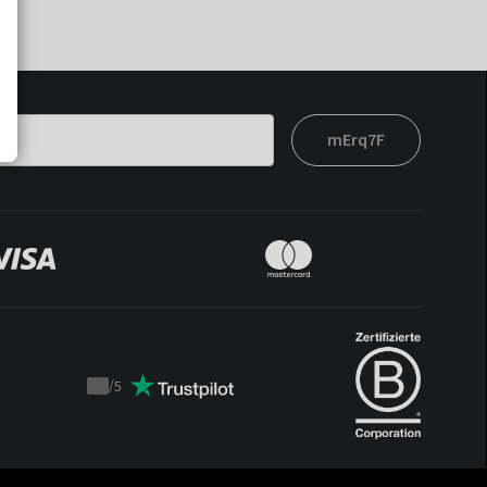
mErq7F
/
5
Trustpilot
score