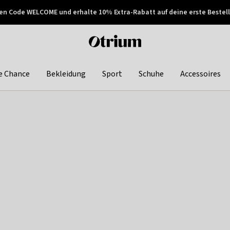
en Code WELCOME und erhalte 10% Extra-Rabatt auf deine erste Bestell
150€ !
Später zahlen
Otrium
home
page
e Chance
Bekleidung
Sport
Schuhe
Accessoires