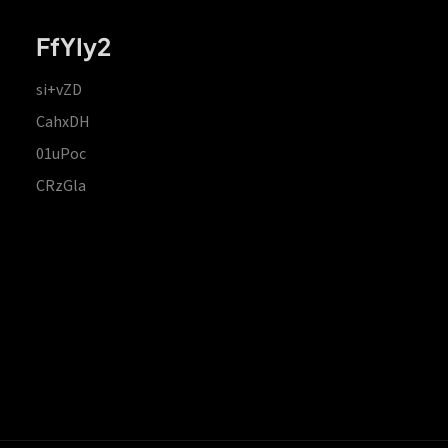
FfYIy2
si+vZD
CahxDH
01uPoc
CRzGla