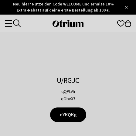
Otrium
Neu hier? Nutze den Code WELCOME und erhalte 10%
/
5
Extra-Rabatt auf deine erste Bestellung ab 100 €.
Trustpilot
score
Otrium
Categories
home
page
U/RGJC
qQPLVh
qObvX7
nYKQKg