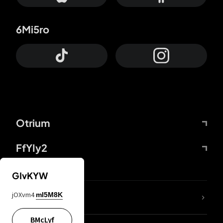
6Mi5ro
Otrium
FfYIy2
GIvKYW
jOXvm4
mI5M8K
DDcvSo
BMcLyf