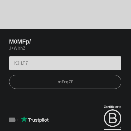
M0MFp/
J+WhhZ
mErq7F
/
5
Trustpilot
score