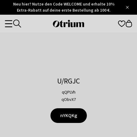
Otrium
Neu hier? Nutze den Code WELCOME und erhalte 10%
/
5
Extra-Rabatt auf deine erste Bestellung ab 100 €.
Trustpilot
score
Otrium
Categories
home
page
U/RGJC
qQPLVh
qObvX7
nYKQKg