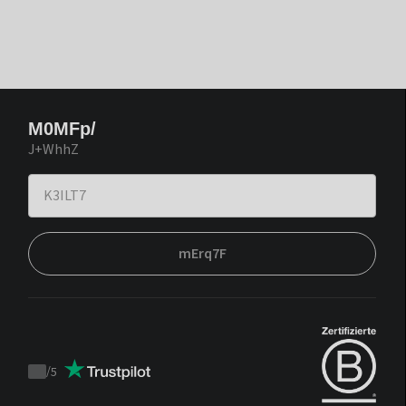
M0MFp/
J+WhhZ
mErq7F
/
5
Trustpilot
score