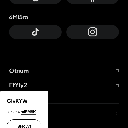
6Mi5ro
Otrium
FfYIy2
GIvKYW
jOXvm4
mI5M8K
DDcvSo
BMcLyf