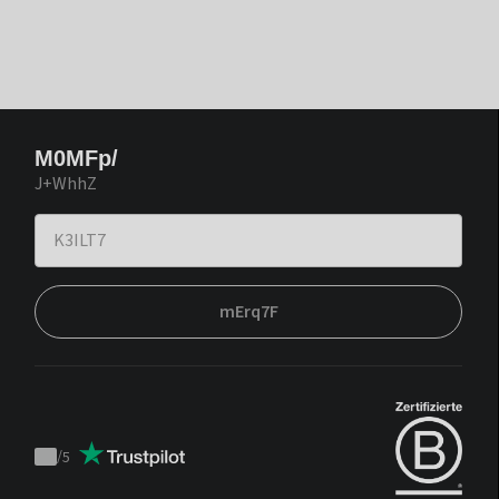
M0MFp/
J+WhhZ
mErq7F
/
5
Trustpilot
score