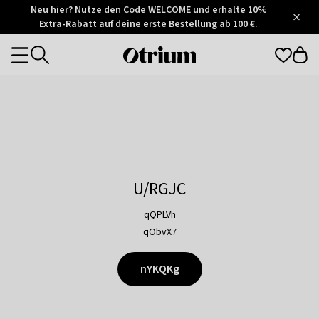
Otrium
Neu hier? Nutze den Code WELCOME und erhalte 10%
/
5
Extra-Rabatt auf deine erste Bestellung ab 100 €.
Trustpilot
score
Otrium
Categories
home
page
U/RGJC
qQPLVh
qObvX7
nYKQKg