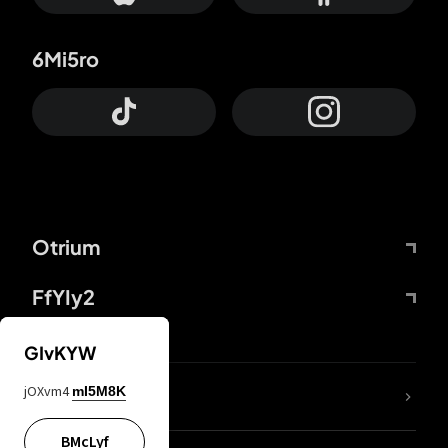
6Mi5ro
Otrium
FfYIy2
GIvKYW
jOXvm4
mI5M8K
DDcvSo
BMcLyf